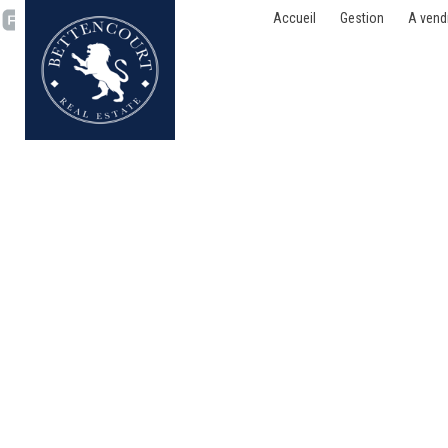
Accueil
Gestion
A vend
Appartement - loué - 1