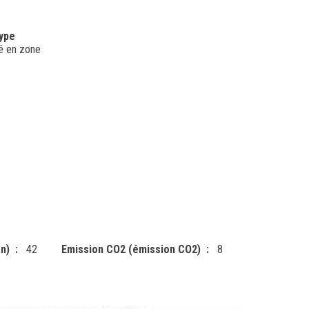
type
ué en zone
n)
42
Emission CO2 (émission CO2)
8