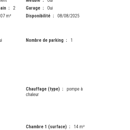
ment
Meublé
Oui
ain
2
Garage
Oui
107 m²
Disponibilité
08/08/2025
ui
Nombre de parking
1
Chauffage (type)
pompe à
chaleur
Chambre 1 (surface)
14 m²