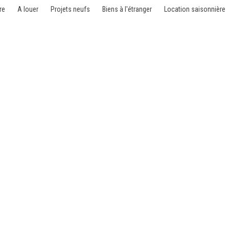
re
A louer
Projets neufs
Biens à l'étranger
Location saisonnière
000 Bruxelles