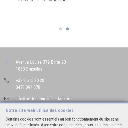
Avenue Louise 379 Boîte 23
1050 Bruxelles
+32.2.615.20.20
0471.094.078
info@bettencourtrealestate.be
Agent immobilier intermédiaire agréé IPI sous le numéro 507.163 en
Notre site web utilise des cookies
Belgique
Certains cookies sont essentiels au bon fonctionnement du site et ne
N° entreprise : TVA BE 0544.346.974
peuvent être refusés. Avec votre consentement, nous utilisons d’autres