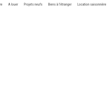
re
A louer
Projets neufs
Biens à l'étranger
Location saisonnière
 Ixelles