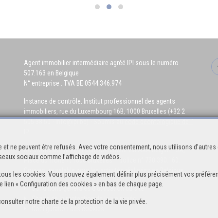
Agent immobilier intermédiaire agréé IPI sous le numéro
507.163 en Belgique
N° entreprise : TVA BE 0544.346.974
Instance de contrôle: Institut professionnel des agents
immobiliers, rue du Luxembourg 16B, 1000 Bruxelles (+32 2
505 38 50 - info@ipi.be) - Soumis au
code déontologique de l’
IPI
 et ne peuvent être refusés. Avec votre consentement, nous utilisons d’autres 
RC professionnelle et cautionnement via AXA Belgium SA,
réseaux sociaux comme l’affichage de vidéos.
Place du Trône 1, 1000 Bruxelles – police n° 730.390.160.
Couverture valable pour les activités réalisées en Belgique
 de tous les cookies. Vous pouvez également définir plus précisément vos préféren
e lien « Configuration des cookies » en bas de chaque page.
Conditions générales d'utilisation du site
Charte de la protection de la vie privée
consulter notre
charte de la protection de la vie privée
.
Configuration des cookies