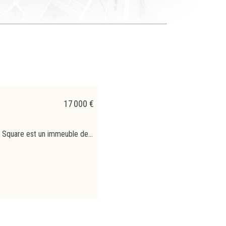
17 000 €
Situé sur la prestigieuse Avenue Louise, Stephanie Square est un immeuble de bureaux emblématique offrant des surfaces premium à la location dans l’un des quartiers les plus recherchés de Bruxelles. Son architecture élégante et sa situation stratégique à proximité immédiate de la Place Stéphanie assurent une excellente visibilité et un environnement professionnel de premier ordre. Plusieurs surfaces sont actuellement disponibles, avec possibilités de division selon les besoins des occupants. Les plateaux bénéficient d’un excellent niveau de confort avec climatisation, parkings intérieurs, accès sécurisés et équipements techniques performants. L’immeuble dispose d’une certification BREEAM Very Good et d’un PEB B, garantissant une attention particulière portée à la performance énergétique. Proximité immédiate des transports en commun, commerces, restaurants et services. Une adresse idéale pour toute société souhaitant s’implanter au cœur de Bruxelles.