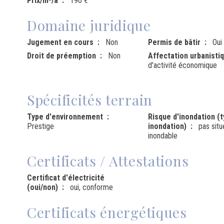
Prix/m²/a
190 €
Domaine juridique
Jugement en cours
Non
Permis de bâtir
Oui
Droit de préemption
Non
Affectation urbanisti
d'activité économique
Spécificités terrain
Type d'environnement
Risque d'inondation (
Prestige
inondation)
pas sit
inondable
Certificats / Attestations
Certificat d'électricité
(oui/non)
oui, conforme
Certificats énergétiques