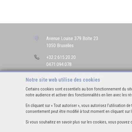
Avenue Louise 379 Boîte 23
1050 Bruxelles
+32.2.615.20.20
0471.094.078
info@bettencourtrealestate.be
Notre site web utilise des cookies
Certains cookies sont essentiels au bon fonctionnement du site
notre audience et activer des fonctionnalités en lien avec les 
En cliquant sur « Tout autoriser », vous autorisez l’utilisation
consentement peut être modifié à tout moment en cliquant sur l
Si vous souhaitez en savoir plus sur les cookies, vous pouvez 