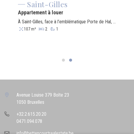
Saint-Gilles
Appartement à louer
À Saint-Gilles, face à l’emblématique Porte de Hal, découvrez cet appartement lumineux de 107 m² offrant une vue dégagée remarquable. Il se compose d’un vaste séjour, d’une salle à manger attenante avec cuisine équipée, de deux chambres confortables et d’une salle de bain. Le double vitrage assure une isolation efficace. L’adresse est idéale : à quelques pas des commerces, cafés et restaurants branchés, et à seulement 500 m du métro, offrant un accès direct au centre-ville et aux gares. Classe énergétique PEB E-.
107 m²
2
1
Avenue Louise 379 Boîte 23
1050 Bruxelles
+32.2.615.20.20
0471.094.078
info@bettencourtrealestate.be