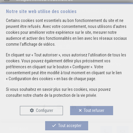
Agent immobilier intermédiaire agréé IPI sous le numéro 507.163 en
Notre site web utilise des cookies
Belgique
Certains cookies sont essentiels au bon fonctionnement du site et ne
N° entreprise : TVA BE 0544.346.974
peuvent être refusés. Avec votre consentement, nous utilisons d’autres
cookies pour améliorer votre expérience sur le site, mesurer notre
Instance de contrôle: Institut professionnel des agents immobiliers, rue
audience et activer des fonctionnalités en lien avec les réseaux sociaux
du Luxembourg 16B, 1000 Bruxelles (+32 2 505 38 50 - info@ipi.be) -
comme l’affichage de vidéos.
Soumis au
code déontologique de l’ IPI
En cliquant sur « Tout autoriser », vous autorisez l’utilisation de tous les
RC professionnelle et cautionnement via AXA Belgium SA, Place du Trône
cookies. Vous pouvez également définir plus précisément vos
1, 1000 Bruxelles – police n° 730.390.160. Couverture valable pour les
préférences en cliquant sur le bouton « Configurer ». Votre
activités réalisées en Belgique
consentement peut être modifié à tout moment en cliquant sur le lien
« Configuration des cookies » en bas de chaque page.
Conditions générales d'utilisation du site
Charte de la protection de la vie privée
Si vous souhaitez en savoir plus sur les cookies, vous pouvez
Configuration des cookies
consulter notre
charte de la protection de la vie privée
.
Configurer
Tout refuser
Tout accepter
Votre agent
POWERED BY
WHISE
DESIGNED AND DEVELOPED BY