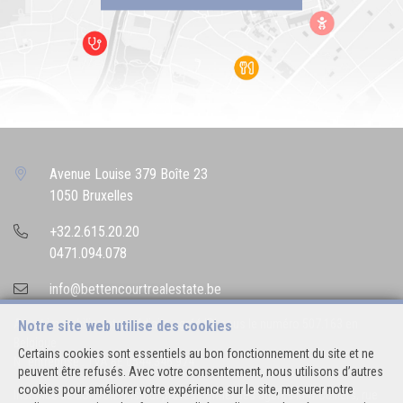
Avenue Louise 379 Boîte 23
1050 Bruxelles
+32.2.615.20.20
0471.094.078
info@bettencourtrealestate.be
Agent immobilier intermédiaire agréé IPI sous le numéro 507.163 en
Notre site web utilise des cookies
Belgique
Certains cookies sont essentiels au bon fonctionnement du site et ne
N° entreprise : TVA BE 0544.346.974
peuvent être refusés. Avec votre consentement, nous utilisons d’autres
cookies pour améliorer votre expérience sur le site, mesurer notre
Instance de contrôle: Institut professionnel des agents immobiliers, rue