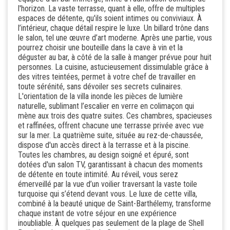
l'horizon. La vaste terrasse, quant à elle, offre de multiples
espaces de détente, qu'ils soient intimes ou conviviaux. À
l’intérieur, chaque détail respire le luxe. Un billard trône dans
le salon, tel une œuvre d’art moderne. Après une partie, vous
pourrez choisir une bouteille dans la cave à vin et la
déguster au bar, à côté de la salle à manger prévue pour huit
personnes. La cuisine, astucieusement dissimulable grâce à
des vitres teintées, permet à votre chef de travailler en
toute sérénité, sans dévoiler ses secrets culinaires.
L'orientation de la villa inonde les pièces de lumière
naturelle, sublimant l’escalier en verre en colimaçon qui
mène aux trois des quatre suites. Ces chambres, spacieuses
et raffinées, offrent chacune une terrasse privée avec vue
sur la mer. La quatrième suite, située au rez-de-chaussée,
dispose d'un accès direct à la terrasse et à la piscine.
Toutes les chambres, au design soigné et épuré, sont
dotées d'un salon TV, garantissant à chacun des moments
de détente en toute intimité. Au réveil, vous serez
émerveillé par la vue d’un voilier traversant la vaste toile
turquoise qui s’étend devant vous. Le luxe de cette villa,
combiné à la beauté unique de Saint-Barthélemy, transforme
chaque instant de votre séjour en une expérience
inoubliable. À quelques pas seulement de la plage de Shell