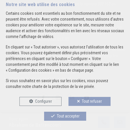
Agent immobilier intermédiaire agréé IPI sous le numéro 507.163 en
Notre site web utilise des cookies
Belgique
Certains cookies sont essentiels au bon fonctionnement du site et ne
N° entreprise : TVA BE 0544.346.974
peuvent être refusés. Avec votre consentement, nous utilisons d’autres
cookies pour améliorer votre expérience sur le site, mesurer notre
Instance de contrôle: Institut professionnel des agents immobiliers, rue
audience et activer des fonctionnalités en lien avec les réseaux sociaux
du Luxembourg 16B, 1000 Bruxelles (+32 2 505 38 50 - info@ipi.be) -
comme l’affichage de vidéos.
Soumis au
code déontologique de l’ IPI
En cliquant sur « Tout autoriser », vous autorisez l’utilisation de tous les
RC professionnelle et cautionnement via AXA Belgium SA, Place du Trône
cookies. Vous pouvez également définir plus précisément vos
1, 1000 Bruxelles – police n° 730.390.160. Couverture valable pour les
préférences en cliquant sur le bouton « Configurer ». Votre
activités réalisées en Belgique
consentement peut être modifié à tout moment en cliquant sur le lien
« Configuration des cookies » en bas de chaque page.
Conditions générales d'utilisation du site
Charte de la protection de la vie privée
Si vous souhaitez en savoir plus sur les cookies, vous pouvez
Configuration des cookies
consulter notre
charte de la protection de la vie privée
.
Configurer
Tout refuser
Tout accepter
Votre agent
POWERED BY
WHISE
DESIGNED AND DEVELOPED BY
Abraham de Bettencourt
WEBULOUS.IMMO