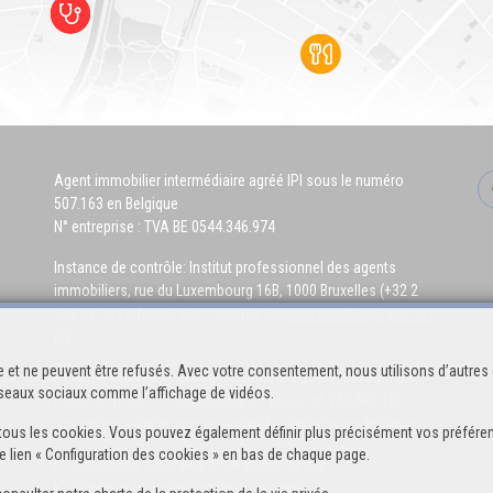
Agent immobilier intermédiaire agréé IPI sous le numéro
507.163 en Belgique
N° entreprise : TVA BE 0544.346.974
Instance de contrôle: Institut professionnel des agents
immobiliers, rue du Luxembourg 16B, 1000 Bruxelles (+32 2
505 38 50 - info@ipi.be) - Soumis au
code déontologique de l’
IPI
 et ne peuvent être refusés. Avec votre consentement, nous utilisons d’autres 
RC professionnelle et cautionnement via AXA Belgium SA,
réseaux sociaux comme l’affichage de vidéos.
Place du Trône 1, 1000 Bruxelles – police n° 730.390.160.
Couverture valable pour les activités réalisées en Belgique
 de tous les cookies. Vous pouvez également définir plus précisément vos préféren
e lien « Configuration des cookies » en bas de chaque page.
Conditions générales d'utilisation du site
Charte de la protection de la vie privée