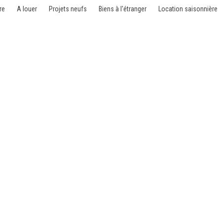
re
A louer
Projets neufs
Biens à l'étranger
Location saisonnière
 - 1000 Bruxelles