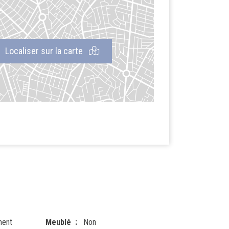
Localiser sur la carte
ment
Meublé
Non