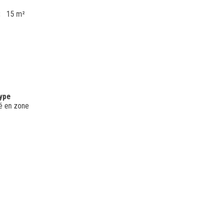
15 m²
type
ué en zone