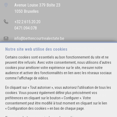
Avenue Louise 379 Boîte 23
1050 Bruxelles
+32.2.615.20.20
0471.094.078
info@bettencourtrealestate.be
Agent immobilier intermédiaire agréé IPI sous le numéro 507.163 en
Notre site web utilise des cookies
Belgique
Certains cookies sont essentiels au bon fonctionnement du site et ne
N° entreprise : TVA BE 0544.346.974
peuvent être refusés. Avec votre consentement, nous utilisons d’autres
cookies pour améliorer votre expérience sur le site, mesurer notre
Instance de contrôle: Institut professionnel des agents immobiliers, rue
audience et activer des fonctionnalités en lien avec les réseaux sociaux
du Luxembourg 16B, 1000 Bruxelles (+32 2 505 38 50 - info@ipi.be) -
comme l’affichage de vidéos.
Soumis au
code déontologique de l’ IPI
En cliquant sur « Tout autoriser », vous autorisez l’utilisation de tous les
RC professionnelle et cautionnement via AXA Belgium SA, Place du Trône
cookies. Vous pouvez également définir plus précisément vos
1, 1000 Bruxelles – police n° 730.390.160. Couverture valable pour les
préférences en cliquant sur le bouton « Configurer ». Votre
activités réalisées en Belgique
consentement peut être modifié à tout moment en cliquant sur le lien
« Configuration des cookies » en bas de chaque page.
Conditions générales d'utilisation du site
Charte de la protection de la vie privée