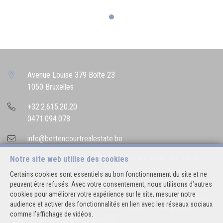
Avenue Louise 379 Boîte 23
1050 Bruxelles
+32.2.615.20.20
0471.094.078
info@bettencourtrealestate.be
Agent immobilier intermédiaire agréé IPI sous le numéro 507.163 en
Notre site web utilise des cookies
Belgique
Certains cookies sont essentiels au bon fonctionnement du site et ne
N° entreprise : TVA BE 0544.346.974
peuvent être refusés. Avec votre consentement, nous utilisons d’autres
cookies pour améliorer votre expérience sur le site, mesurer notre
Instance de contrôle: Institut professionnel des agents immobiliers, rue
audience et activer des fonctionnalités en lien avec les réseaux sociaux
du Luxembourg 16B, 1000 Bruxelles (+32 2 505 38 50 - info@ipi.be) -
comme l’affichage de vidéos.
Soumis au
code déontologique de l’ IPI