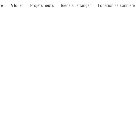
re
A louer
Projets neufs
Biens à l'étranger
Location saisonnière
endre - Dubai