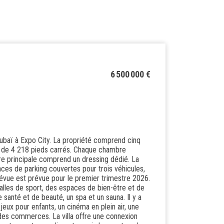
6 500 000 €
ubaï à Expo City. La propriété comprend cinq
le de 4 218 pieds carrés. Chaque chambre
re principale comprend un dressing dédié. La
aces de parking couvertes pour trois véhicules,
 prévue est prévue pour le premier trimestre 2026.
lles de sport, des espaces de bien-être et de
 santé et de beauté, un spa et un sauna. Il y a
eux pour enfants, un cinéma en plein air, une
t des commerces. La villa offre une connexion