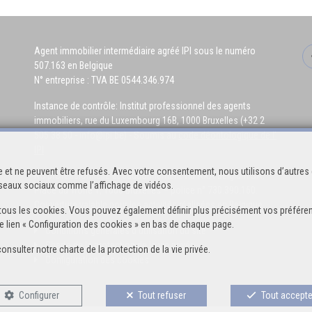
Agent immobilier intermédiaire agréé IPI sous le numéro
507.163 en Belgique
N° entreprise : TVA BE 0544.346.974
Instance de contrôle: Institut professionnel des agents
immobiliers, rue du Luxembourg 16B, 1000 Bruxelles (+32 2
505 38 50 - info@ipi.be) - Soumis au
code déontologique de l’
IPI
 et ne peuvent être refusés. Avec votre consentement, nous utilisons d’autres 
RC professionnelle et cautionnement via AXA Belgium SA,
réseaux sociaux comme l’affichage de vidéos.
Place du Trône 1, 1000 Bruxelles – police n° 730.390.160.
Couverture valable pour les activités réalisées en Belgique
 de tous les cookies. Vous pouvez également définir plus précisément vos préféren
e lien « Configuration des cookies » en bas de chaque page.
Conditions générales d'utilisation du site
Charte de la protection de la vie privée
consulter notre
charte de la protection de la vie privée
.
Configuration des cookies
Configurer
Tout refuser
Tout accepte