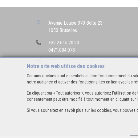
Avenue Louise 379 Boîte 23
1050 Bruxelles
+32.2.615.20.20
0471.094.078
info@bettencourtrealestate.be
Notre site web utilise des cookies
Certains cookies sont essentiels au bon fonctionnement du site
notre audience et activer des fonctionnalités en lien avec les 
En cliquant sur « Tout autoriser », vous autorisez l’utilisation
consentement peut être modifié à tout moment en cliquant sur l
Si vous souhaitez en savoir plus sur les cookies, vous pouvez 