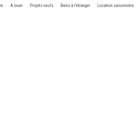
re
A louer
Projets neufs
Biens à l'étranger
Location saisonnière
endre - Paris