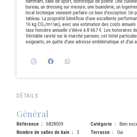
hammam, salle de sport, domotique de pointe. Une cuisine 
bureau, un dressing sur-mesure, une buanderie, un logeme
local technique viennent parfaire ce bien d’exception. Un
tableau. La propriété bénéficie d’une excellente perform
16 kg CO₂/m²/an), avec une estimation des coûts annuels 
taxe foncière annuelle s’élève à 8 667 €. Les honoraires d
Véritable rareté sur le marché parisien, cet hôtel particuli
exigeants, en quête d’une adresse emblématique et d’un ar
DÉTAILS
Général
Référence
6828009
Catégorie
Bien exc
Nombre de salles de bain
3
Terrasse
Oui