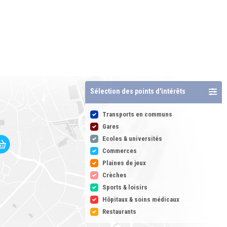
Sélection des points d'intérêts
Transports en communs
Gares
Ecoles & universités
Commerces
Plaines de jeux
Crèches
Sports & loisirs
Hôpitaux & soins médicaux
Restaurants