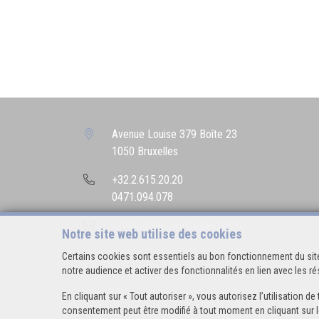
Avenue Louise 379 Boîte 23
1050 Bruxelles
+32.2.615.20.20
0471.094.078
info@bettencourtrealestate.be
Notre site web utilise des cookies
Certains cookies sont essentiels au bon fonctionnement du site
notre audience et activer des fonctionnalités en lien avec les 
En cliquant sur « Tout autoriser », vous autorisez l’utilisation
consentement peut être modifié à tout moment en cliquant sur l