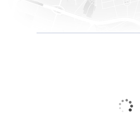
6 875 000 €
Située à Bereldange, dans un environnement résidentiel recherché à proximité immédiate de Luxembourg-Ville, cette villa contemporaine de standing construite en 2017 développe une surface brute d’environ 740 m², dont plus de 550 m² habitables. La propriété offre de vastes espaces de réception baignés de lumière, 5 chambres à coucher, 8 salles d’eau, ainsi qu’un espace wellness complet comprenant une piscine intérieure avec préparation pour sauna et une salle de sport. Les finitions sont soignées et les volumes particulièrement généreux, offrant un confort de vie optimal. La maison n’a jamais été habitée et est maintenue dans un état impeccable. À l’extérieur, un jardin privatif avec terrasse et préparation pour cuisine extérieure complète l’ensemble. Le bien est actuellement détenu par une société, permettant une acquisition structurée selon le profil de l’acquéreur. Un bien rare alliant confort moderne, discrétion et proximité immédiate du centre de Luxembourg.