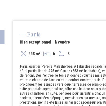
Paris
Bien exceptionnel - à vendre
553 m²
6
3
Paris, quartier Pereire Malesherbes. À l’abri des regards,
hôtel particulier de 475 m² Carrez (553 m² habitables), e
de renom. Dès l’entrée, le ton est donné : volumes majestu
entre le charme de l’ancien et le confort contemporain. Deu
prolongeant les espaces vers deux terrasses de plain-pied, 
suite parentale, spectaculaire, offre une hauteur sous pl
autres chambres en suite, pensées pour garantir à chacun so
anciens, cheminées d’époque, menuiseries sur mesure, co
prestations, rien n’a été laissé au hasard : ascenseur priva