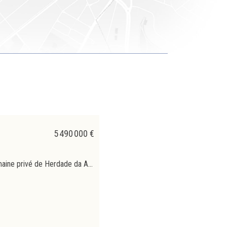
5 490 000 €
Villa de luxe neuve de 9 pièces, située dans le domaine privé de Herdade da Aroeira, à 30 minutes de Lisbonne et 5 minutes de la plage. Construite sur un terrain de 1681 m², cette villa contemporaine, baignée de lumière grâce à ses vastes baies vitrées, allie luxe et confort. Répartie sur trois niveaux, elle dispose d’un hall avec rangements intégrés et ascenseur. Le rez-de-chaussée comprend un salon raffiné de 70 m² en pierre Titanium Gold avec cheminée au bioéthanol, une cuisine équipée modulable, une suite de 35 m² avec dressing et une salle de bains invités. À l’étage, un escalier LED mène à une mezzanine de 30 m² et trois suites : deux de 40 m² avec dressing et balcon, et une principale de plus de 60 m² avec trois dressings, une salle de bains et une terrasse aménagée de 100 m². Le sous-sol propose deux chambres, dont une suite et un bureau avec entrée indépendante, une salle polyvalente de 70 m² prééquipée pour un jacuzzi et une salle de cinéma, ainsi qu’une salle de bains. Les finitions incluent fenêtres double vitrage à cadres minimalistes, volets électriques, chauffage au sol, climatisation gainable, aspirateur central, domotique, sanitaires Flaminia, robinetterie Antonio Citterio, panneaux solaires, pompe à chaleur, VMC, vidéosurveillance, alarme extérieure et cuisine Miele avec cave à vin et frigo Liebherr. À l’extérieur, un jardin paysager avec étang, cascade, piscine à eau salée avec foyer intégré, salle à manger couverte, barbecue, salle de loisirs multimédia, salle de bains et local technique. Garage de 50 m² et parking couvert. Herdade da Aroeira offre deux parcours de golf 18 trous, courts de tennis et paddle, piscine, hôtel, commerces, restaurants et sécurité 24h/24.