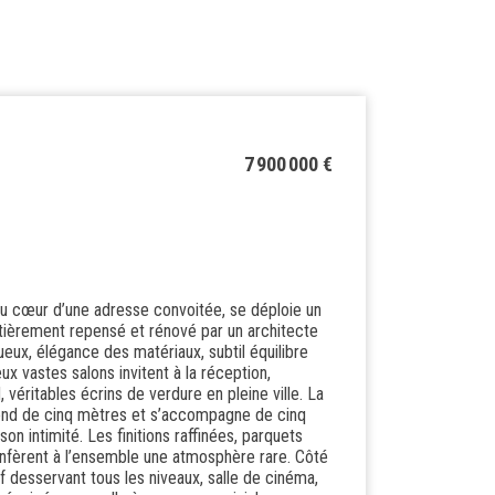
7 900 000 €
 au cœur d’une adresse convoitée, se déploie un
ntièrement repensé et rénové par un architecte
eux, élégance des matériaux, subtil équilibre
x vastes salons invitent à la réception,
véritables écrins de verdure en pleine ville. La
afond de cinq mètres et s’accompagne de cinq
n intimité. Les finitions raffinées, parquets
nfèrent à l’ensemble une atmosphère rare. Côté
tif desservant tous les niveaux, salle de cinéma,