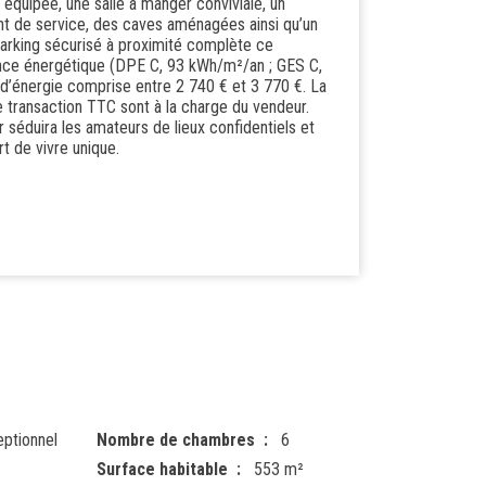
équipée, une salle à manger conviviale, un
nt de service, des caves aménagées ainsi qu’un
 parking sécurisé à proximité complète ce
ance énergétique (DPE C, 93 kWh/m²/an ; GES C,
d’énergie comprise entre 2 740 € et 3 770 €. La
e transaction TTC sont à la charge du vendeur.
er séduira les amateurs de lieux confidentiels et
t de vivre unique.
eptionnel
Nombre de chambres
6
Surface habitable
553 m²