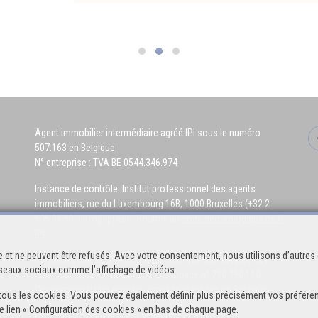
Agent immobilier intermédiaire agréé IPI sous le numéro
507.163 en Belgique
N° entreprise : TVA BE 0544.346.974
Instance de contrôle: Institut professionnel des agents
immobiliers, rue du Luxembourg 16B, 1000 Bruxelles (+32 2
505 38 50 - info@ipi.be) - Soumis au
code déontologique de l’
IPI
 et ne peuvent être refusés. Avec votre consentement, nous utilisons d’autres 
RC professionnelle et cautionnement via AXA Belgium SA,
réseaux sociaux comme l’affichage de vidéos.
Place du Trône 1, 1000 Bruxelles – police n° 730.390.160.
Couverture valable pour les activités réalisées en Belgique
 de tous les cookies. Vous pouvez également définir plus précisément vos préféren
e lien « Configuration des cookies » en bas de chaque page.
Conditions générales d'utilisation du site