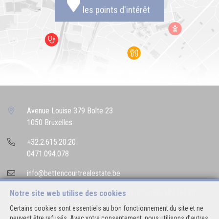
les points d'intérêt
Avenue Louise 379 Boîte 23
1050 Bruxelles
+32.2.615.20.20
0471.094.078
info@bettencourtrealestate.be
Agent immobilier intermédiaire agréé IPI sous le numéro 507.163 en
Notre site web utilise des cookies
Belgique
Certains cookies sont essentiels au bon fonctionnement du site et ne
N° entreprise : TVA BE 0544.346.974
peuvent être refusés. Avec votre consentement, nous utilisons d’autres