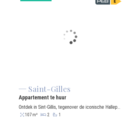
Saint-Gilles
Appartement te huur
Ontdek in Sint-Gillis, tegenover de iconische Hallepoort, dit lichte appartement van 107 m² met een opmerkelijk vrij uitzicht. Het bestaat uit een ruime woonkamer, een aangrenzende eetkamer met een volledig uitgeruste keuken, twee comfortabele slaapkamers en een badkamer. Dubbele beglazing zorgt voor een efficiënte isolatie. De locatie is ideaal: op een steenworp afstand van trendy winkels, cafés en restaurants, en op slechts 500 m van de metro, met directe toegang tot het stadscentrum en de treinstations. Energielabel PEB E-.
107 m²
2
1