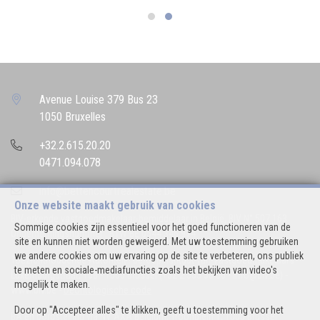
Avenue Louise 379 Bus 23
1050 Bruxelles
+32.2.615.20.20
0471.094.078
info@bettencourtrealestate.be
Onze website maakt gebruik van cookies
BIV-erkende vastgoedmakelaar-bemiddelaar in België, BIV N° 507.163
Sommige cookies zijn essentieel voor het goed functioneren van de
Ondernemingsnummer : BTW BE 0544.346.974
site en kunnen niet worden geweigerd. Met uw toestemming gebruiken
we andere cookies om uw ervaring op de site te verbeteren, ons publiek
Toezichthoudende Autoriteit : Beroepinstituut van Vastgoedmakelaars
te meten en sociale-mediafuncties zoals het bekijken van video's
Luxemburgstraat, 16B - 1000 Brussel (+32 2 505 38 50 - info@biv.be) -
mogelijk te maken.
www.biv.be
-
Deontologische code
Door op "Accepteer alles" te klikken, geeft u toestemming voor het
BA en borgstelling via NV AXA Belgium, Troonplein 1, 1000 Brussel