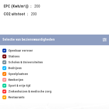
EPC (Kwh/m²/j)
200
CO2 uitstoot
200
Selectie van bezienswaardigheden
Openbaar vervoer
Stations
Scholen & Universiteiten
Bedrijven
Speelplaatsen
Kwekerijen
Sport & vrije tijd
Ziekenhuizen & medische zorg
Restaurants