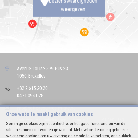
bezienswaardigheden
weergeven
Avenue Louise 379 Bus 23
1050 Bruxelles
+32.2.615.20.20
0471.094.078
info@bettencourtrealestate.be
Onze website maakt gebruik van cookies
BIV-erkende vastgoedmakelaar-bemiddelaar in België, BIV N° 507.163
Sommige cookies zijn essentieel voor het goed functioneren van de
Ondernemingsnummer : BTW BE 0544.346.974
site en kunnen niet worden geweigerd. Met uw toestemming gebruiken
we andere cookies om uw ervaring op de site te verbeteren, ons publiek
Toezichthoudende Autoriteit : Beroepinstituut van Vastgoedmakelaars