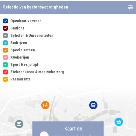
Selectie van bezienswaardigheden
Openbaar vervoer
Stations
Scholen & Universiteiten
Bedrijven
Speelplaatsen
Kwekerijen
Sport & vrije tijd
Ziekenhuizen & medische zorg
Restaurants
Kaart en