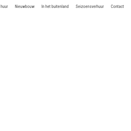
 huur
Nieuwbouw
In het buitenland
Seizoensverhuur
Contact
Saint-Gilles