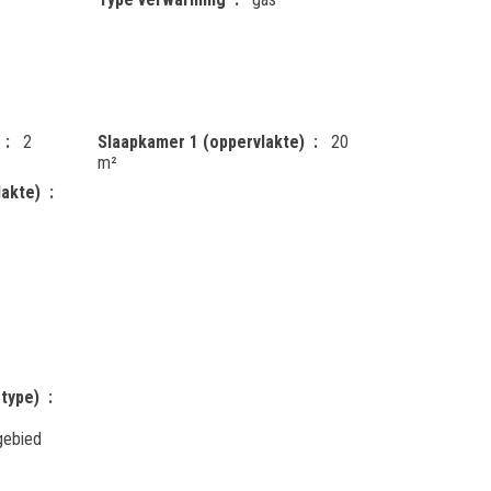
2
Slaapkamer 1 (oppervlakte)
20
m²
lakte)
type)
gebied