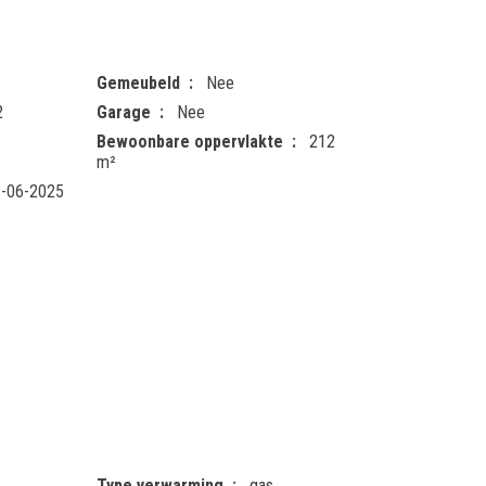
Gemeubeld
Nee
2
Garage
Nee
Bewoonbare oppervlakte
212
m²
-06-2025
Type verwarming
gas