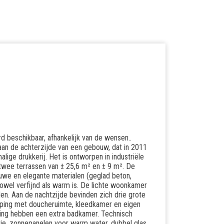
rd beschikbaar, afhankelijk van de wensen..
aan de achterzijde van een gebouw, dat in 2011
ge drukkerij. Het is ontworpen in industriële
 twee terrassen van ± 25,6 m² en ± 9 m². De
uwe en elegante materialen (geglad beton,
wel verfijnd als warm is. De lichte woonkamer
den. Aan de nachtzijde bevinden zich drie grote
eping met doucheruimte, kleedkamer en eigen
ping hebben een extra badkamer. Technisch
tie, zonnepanelen voor warm water, dubbel glas,