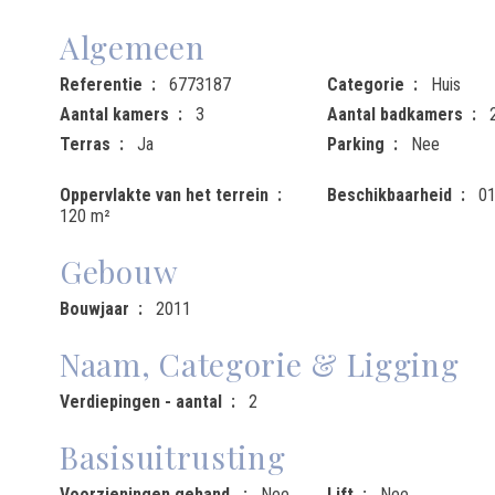
Algemeen
Referentie
6773187
Categorie
Huis
Aantal kamers
3
Aantal badkamers
Terras
Ja
Parking
Nee
Oppervlakte van het terrein
Beschikbaarheid
01
120 m²
Gebouw
Bouwjaar
2011
Naam, Categorie & Ligging
Verdiepingen - aantal
2
Basisuitrusting
Voorzieningen gehand.
Nee
Lift
Nee