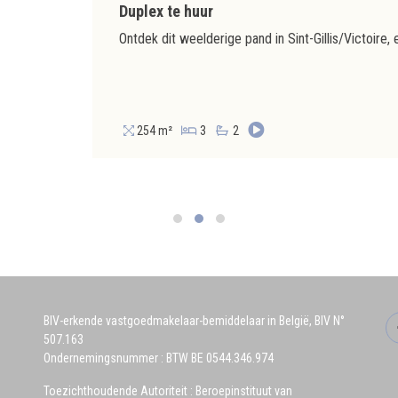
Duplex te huur
254 m²
3
2
BIV-erkende vastgoedmakelaar-bemiddelaar in België, BIV N°
507.163
Ondernemingsnummer : BTW BE 0544.346.974
Toezichthoudende Autoriteit : Beroepinstituut van