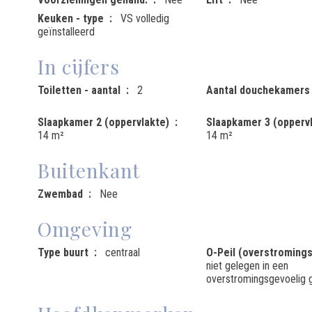
Keuken - type
VS volledig
geïnstalleerd
In cijfers
Toiletten - aantal
2
Aantal douchekamers
Slaapkamer 2 (oppervlakte)
Slaapkamer 3 (opperv
14 m²
14 m²
Buitenkant
Zwembad
Nee
Omgeving
Type buurt
centraal
O-Peil (overstromings
niet gelegen in een
overstromingsgevoelig 