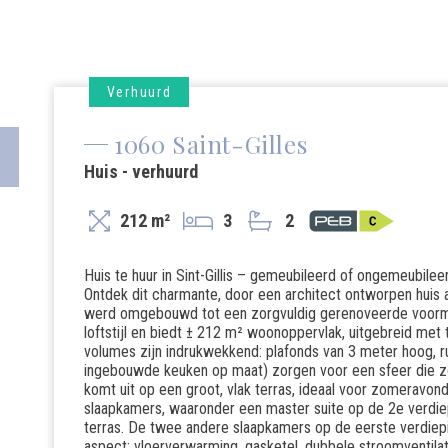
Verhuurd
1060 Saint-Gilles
Huis - verhuurd
212 m²
3
2
Huis te huur in Sint-Gillis – gemeubileerd of ongemeubilee
Ontdek dit charmante, door een architect ontworpen huis 
werd omgebouwd tot een zorgvuldig gerenoveerde voormali
loftstijl en biedt ± 212 m² woonoppervlak, uitgebreid met
volumes zijn indrukwekkend: plafonds van 3 meter hoog, r
ingebouwde keuken op maat) zorgen voor een sfeer die zo
komt uit op een groot, vlak terras, ideaal voor zomeravon
slaapkamers, waaronder een master suite op de 2e verdi
terras. De twee andere slaapkamers op de eerste verdie
aspect: vloerverwarming, gasketel, dubbele stroomventila