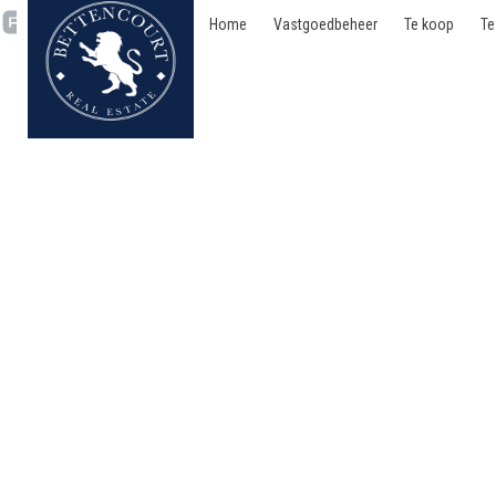
Home
Vastgoedbeheer
Te koop
Te
Huis - verhuurd - 1060 