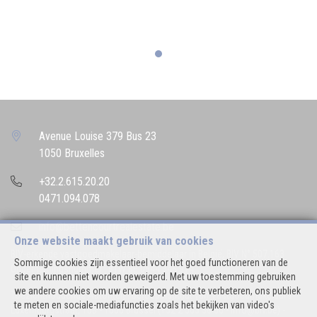
Avenue Louise 379 Bus 23
1050 Bruxelles
+32.2.615.20.20
0471.094.078
info@bettencourtrealestate.be
Onze website maakt gebruik van cookies
BIV-erkende vastgoedmakelaar-bemiddelaar in België, BIV N° 507.163
Sommige cookies zijn essentieel voor het goed functioneren van de
Ondernemingsnummer : BTW BE 0544.346.974
site en kunnen niet worden geweigerd. Met uw toestemming gebruiken
we andere cookies om uw ervaring op de site te verbeteren, ons publiek
Toezichthoudende Autoriteit : Beroepinstituut van Vastgoedmakelaars
te meten en sociale-mediafuncties zoals het bekijken van video's
Luxemburgstraat, 16B - 1000 Brussel (+32 2 505 38 50 - info@biv.be) -