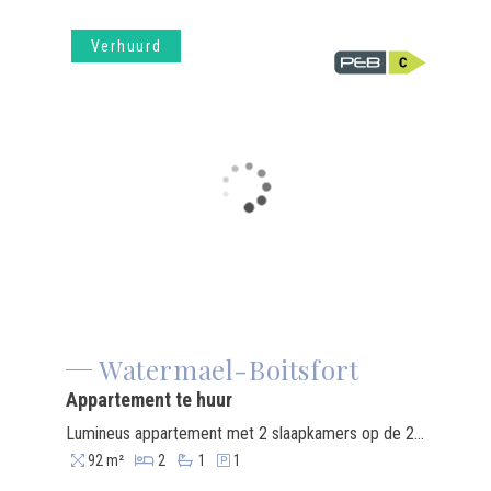
Verhuurd
Watermael-Boitsfort
Appartement te huur
Lumineus appartement met 2 slaapkamers op de 2e verdieping van een gebouw met lift in Boitsfort. Het appartement is volledig gerenoveerd in 2021: eikenhouten vloer, dubbele beglazing met aluminium kozijnen, Amerikaanse keuken, gescheiden toilet... De omgeving is rustig en groen, dichtbij het Zoniënwoud. Bovendien beschikt het appartement over een prettig terras aan de achterzijde en een parkeerplaats in de kelder.
92 m²
2
1
1