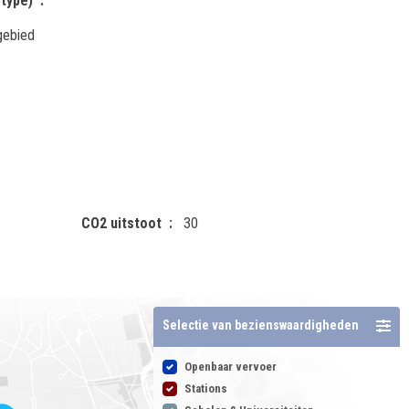
type)
gebied
CO2 uitstoot
30
Selectie van bezienswaardigheden
Openbaar vervoer
Stations