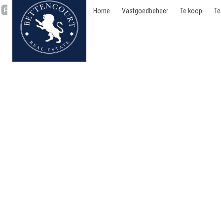
Home
Vastgoedbeheer
Te koop
Te
Kantoor - te huur - 100