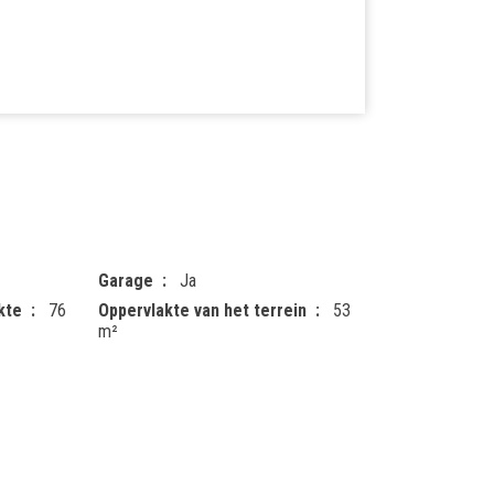
Garage
Ja
kte
76
Oppervlakte van het terrein
53
m²