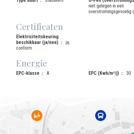
Type buurt
stadskern
O-Peil (overstromings
niet gelegen in een
overstromingsgevoelig 
Certificaten
Elektriciteitskeuring
beschikbaar (ja/nee)
ja,
conform
Energie
EPC-klasse
A
EPC (Kwh/m²/j)
30