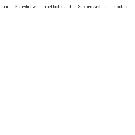
 huur
Nieuwbouw
In het buitenland
Seizoensverhuur
Contact
0 Bruxelles