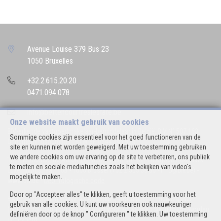
Avenue Louise 379 Bus 23
1050 Bruxelles
+32.2.615.20.20
0471.094.078
info@bettencourtrealestate.be
Onze website maakt gebruik van cookies
BIV-erkende vastgoedmakelaar-bemiddelaar in België, BIV N° 507.163
Sommige cookies zijn essentieel voor het goed functioneren van de
Ondernemingsnummer : BTW BE 0544.346.974
site en kunnen niet worden geweigerd. Met uw toestemming gebruiken
we andere cookies om uw ervaring op de site te verbeteren, ons publiek
Toezichthoudende Autoriteit : Beroepinstituut van Vastgoedmakelaars
te meten en sociale-mediafuncties zoals het bekijken van video's
Luxemburgstraat, 16B - 1000 Brussel (+32 2 505 38 50 - info@biv.be) -
mogelijk te maken.
www.biv.be
-
Deontologische code
Door op "Accepteer alles" te klikken, geeft u toestemming voor het
BA en borgstelling via NV AXA Belgium, Troonplein 1, 1000 Brussel
gebruik van alle cookies. U kunt uw voorkeuren ook nauwkeuriger
(polisnr. 730.390.160) Dekking geldt voor activiteiten die in België worden
definiëren door op de knop " Configureren " te klikken. Uw toestemming
uitgevoerd