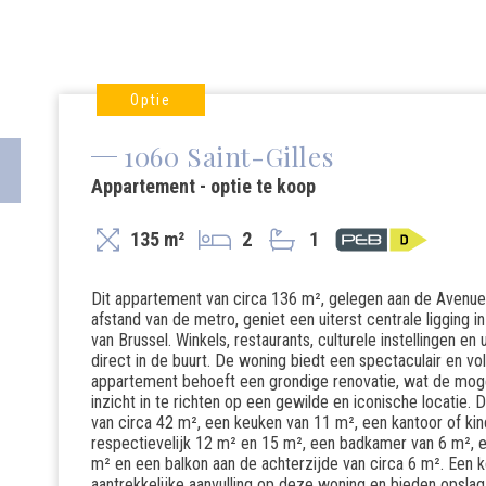
Optie
1060 Saint-Gilles
Appartement - optie te koop
135 m²
2
1
Dit appartement van circa 136 m², gelegen aan de Avenue 
afstand van de metro, geniet een uiterst centrale ligging 
van Brussel. Winkels, restaurants, culturele instellingen 
direct in de buurt. De woning biedt een spectaculair en v
appartement behoeft een grondige renovatie, wat de mogel
inzicht in te richten op een gewilde en iconische locatie.
van circa 42 m², een keuken van 11 m², een kantoor of ki
respectievelijk 12 m² en 15 m², een badkamer van 6 m², e
m² en een balkon aan de achterzijde van circa 6 m². Een
aantrekkelijke aanvulling op deze woning en bieden opsla