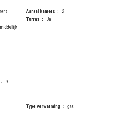
ment
Aantal kamers
2
Terras
Ja
middellijk
9
Type verwarming
gas