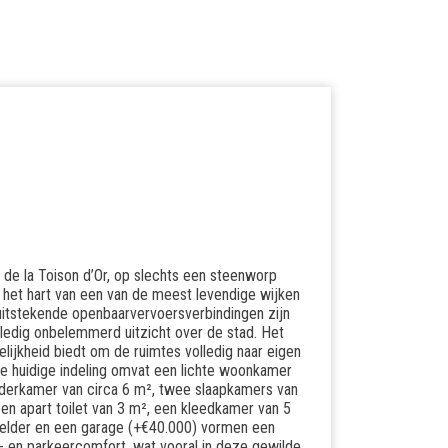
de la Toison d’Or, op slechts een steenworp
in het hart van een van de meest levendige wijken
en uitstekende openbaarvervoersverbindingen zijn
olledig onbelemmerd uitzicht over de stad. Het
ijkheid biedt om de ruimtes volledig naar eigen
 De huidige indeling omvat een lichte woonkamer
nderkamer van circa 6 m², twee slaapkamers van
en apart toilet van 3 m², een kleedkamer van 5
 kelder en een garage (+€40.000) vormen een
g- en parkeercomfort, wat vooral in deze gewilde