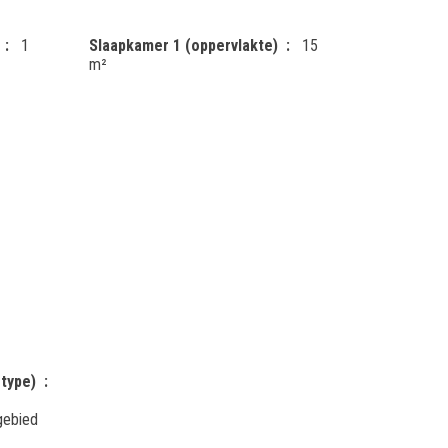
1
Slaapkamer 1 (oppervlakte)
15
m²
type)
gebied