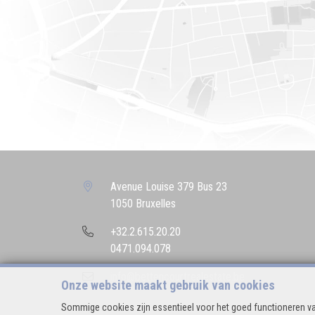
Avenue Louise 379 Bus 23
1050 Bruxelles
+32.2.615.20.20
0471.094.078
info@bettencourtrealestate.be
Onze website maakt gebruik van cookies
Sommige cookies zijn essentieel voor het goed functioneren va