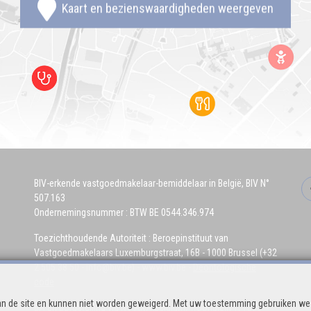
Kaart en bezienswaardigheden weergeven
BIV-erkende vastgoedmakelaar-bemiddelaar in België, BIV N°
507.163
Ondernemingsnummer : BTW BE 0544.346.974
Toezichthoudende Autoriteit : Beroepinstituut van
Vastgoedmakelaars Luxemburgstraat, 16B - 1000 Brussel (+32
2 505 38 50 - info@biv.be) -
www.biv.be
-
Deontologische
code
n de site en kunnen niet worden geweigerd. Met uw toestemming gebruiken we 
BA en borgstelling via NV AXA Belgium, Troonplein 1, 1000