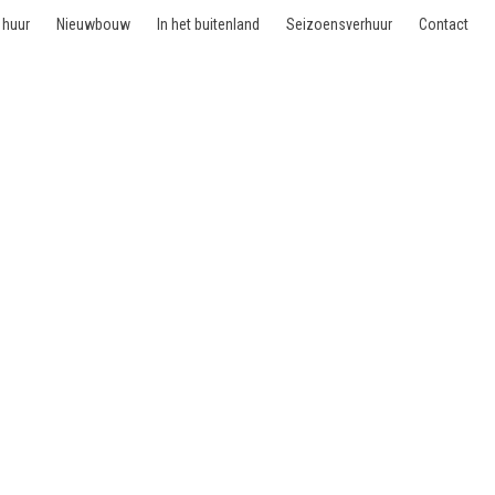
 huur
Nieuwbouw
In het buitenland
Seizoensverhuur
Contact
koop - 1060 Saint-Gille