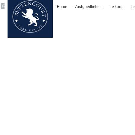
Home
Vastgoedbeheer
Te koop
Te
Appartement - optie te 