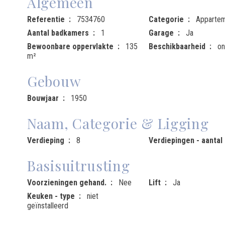
Algemeen
Referentie
7534760
Categorie
Apparte
Aantal badkamers
1
Garage
Ja
Bewoonbare oppervlakte
135
Beschikbaarheid
on
m²
Gebouw
Bouwjaar
1950
Naam, Categorie & Ligging
Verdieping
8
Verdiepingen - aantal
Basisuitrusting
Voorzieningen gehand.
Nee
Lift
Ja
Keuken - type
niet
geïnstalleerd