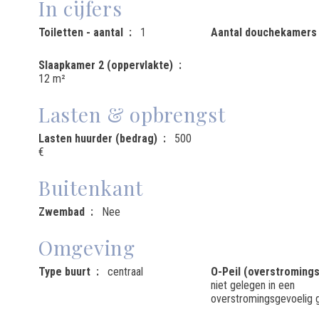
In cijfers
Toiletten - aantal
1
Aantal douchekamers
Slaapkamer 2 (oppervlakte)
12 m²
Lasten & opbrengst
Lasten huurder (bedrag)
500
€
Buitenkant
Zwembad
Nee
Omgeving
Type buurt
centraal
O-Peil (overstromings
niet gelegen in een
overstromingsgevoelig 