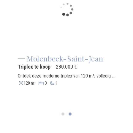
Molenbeek-Saint-Jean
Triplex te koop
280.000 €
Ontdek deze moderne triplex van 120 m², volledig gerenoveerd en ideaal gelegen op een steenworp van de site Tour & Taxis, in het hart van een dynamische wijk met directe toegang tot alle voorzieningen: openbaar vervoer, winkels, scholen en restaurants. Deze triplex bestaat uit drie niveaus. Hij onderscheidt zich door zijn comfort, hedendaags design en mooie afwerkingen. Hij biedt drie ruime slaapkamers van 30,5 m², 17,5 m² en 9,5 m², evenals een elegante badkamer met een inloopdouche. De volledig uitgeruste open keuken kijkt uit op de ruime woonkamer van 29,5 m², wat een harmonieuze en functionele leefruimte creëert. Een wasruimte/bergruimte, twee toiletten en een individuele verwarmingsinstallatie vervolledigen het geheel. Dankzij de uitstekende oriëntatie en het feit dat er geen renovatiewerken nodig zijn, is deze triplex onmiddellijk klaar om zijn bewoners te verwelkomen. Optioneel is er een garage van 40 m² beschikbaar, geschikt voor maximaal drie voertuigen, voor een prijs van € 50.000. EPB: G Beschikbaarheid: onmiddellijk
120 m²
3
1