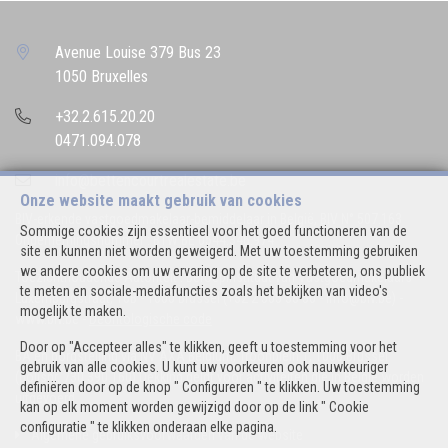
Avenue Louise 379 Bus 23
1050 Bruxelles
+32.2.615.20.20
0471.094.078
info@bettencourtrealestate.be
Onze website maakt gebruik van cookies
BIV-erkende vastgoedmakelaar-bemiddelaar in België, BIV N° 507.163
Sommige cookies zijn essentieel voor het goed functioneren van de
Ondernemingsnummer : BTW BE 0544.346.974
site en kunnen niet worden geweigerd. Met uw toestemming gebruiken
we andere cookies om uw ervaring op de site te verbeteren, ons publiek
Toezichthoudende Autoriteit : Beroepinstituut van Vastgoedmakelaars
te meten en sociale-mediafuncties zoals het bekijken van video's
Luxemburgstraat, 16B - 1000 Brussel (+32 2 505 38 50 - info@biv.be) -
mogelijk te maken.
www.biv.be
-
Deontologische code
Door op "Accepteer alles" te klikken, geeft u toestemming voor het
BA en borgstelling via NV AXA Belgium, Troonplein 1, 1000 Brussel
gebruik van alle cookies. U kunt uw voorkeuren ook nauwkeuriger
(polisnr. 730.390.160) Dekking geldt voor activiteiten die in België worden
definiëren door op de knop " Configureren " te klikken. Uw toestemming
uitgevoerd
kan op elk moment worden gewijzigd door op de link " Cookie
configuratie " te klikken onderaan elke pagina.
Algemene gebruiksvoorwaarden van de website