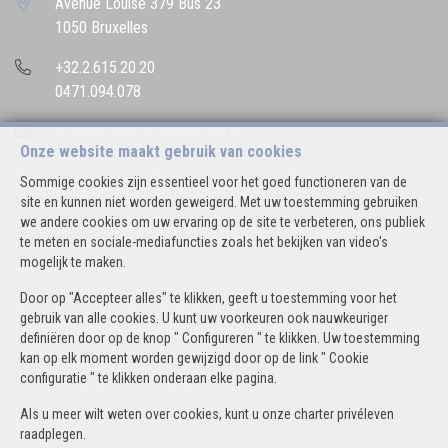
Avenue Louise 379 Bus 23
1050 Bruxelles
+32.2.615.20.20
0471.094.078
info@bettencourtrealestate.be
Onze website maakt gebruik van cookies
BIV-erkende vastgoedmakelaar-bemiddelaar in België, BIV N° 507.163
Sommige cookies zijn essentieel voor het goed functioneren van de
Ondernemingsnummer : BTW BE 0544.346.974
site en kunnen niet worden geweigerd. Met uw toestemming gebruiken
we andere cookies om uw ervaring op de site te verbeteren, ons publiek
Toezichthoudende Autoriteit : Beroepinstituut van Vastgoedmakelaars
te meten en sociale-mediafuncties zoals het bekijken van video's
Luxemburgstraat, 16B - 1000 Brussel (+32 2 505 38 50 - info@biv.be) -
mogelijk te maken.
www.biv.be
-
Deontologische code
Door op "Accepteer alles" te klikken, geeft u toestemming voor het
BA en borgstelling via NV AXA Belgium, Troonplein 1, 1000 Brussel
gebruik van alle cookies. U kunt uw voorkeuren ook nauwkeuriger
(polisnr. 730.390.160) Dekking geldt voor activiteiten die in België worden
definiëren door op de knop " Configureren " te klikken. Uw toestemming
uitgevoerd
kan op elk moment worden gewijzigd door op de link " Cookie
configuratie " te klikken onderaan elke pagina.
Algemene gebruiksvoorwaarden van de website
Charter privéleven
Als u meer wilt weten over cookies, kunt u onze
charter privéleven
Cookie configuratie
raadplegen.