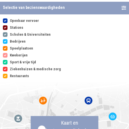
Selectie van bezienswaardigheden
Openbaar vervoer
Stations
Scholen & Universiteiten
Bedrijven
Speelplaatsen
Kwekerijen
Sport & vrije tijd
Ziekenhuizen & medische zorg
Restaurants
Kaart en