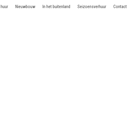
 huur
Nieuwbouw
In het buitenland
Seizoensverhuur
Contact
- 1200-776 Lisboa