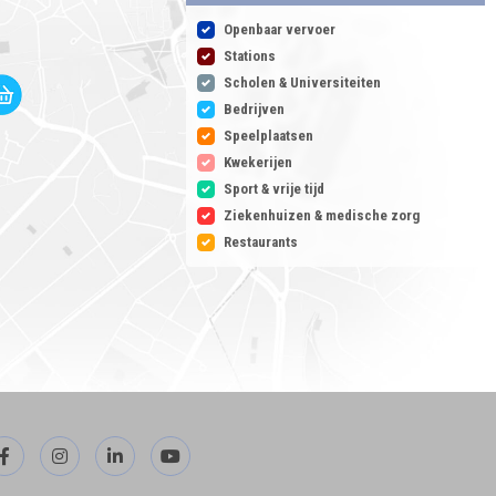
Openbaar vervoer
Stations
Scholen & Universiteiten
Bedrijven
Speelplaatsen
Kwekerijen
Sport & vrije tijd
Ziekenhuizen & medische zorg
Restaurants