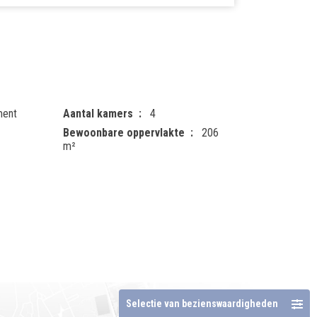
ment
Aantal kamers
4
Bewoonbare oppervlakte
206
m²
Selectie van bezienswaardigheden