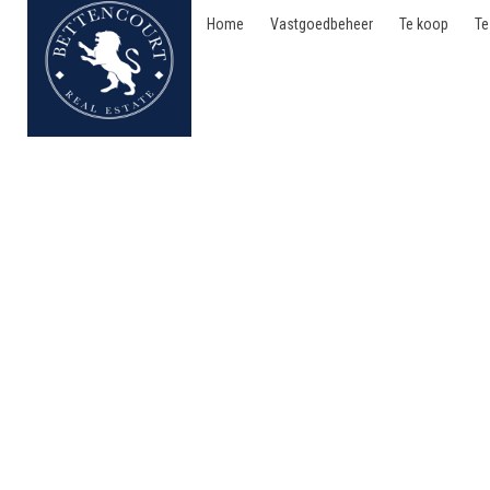
Home
Vastgoedbeheer
Te koop
Te
Appartement - te koop 