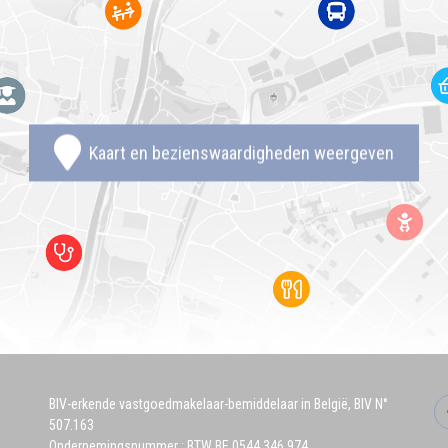
Kaart en bezienswaardigheden weergeven
BIV-erkende vastgoedmakelaar-bemiddelaar in België, BIV N°
507.163
Ondernemingsnummer : BTW BE 0544.346.974