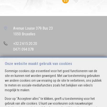
Avenue Louise 379 Bus 23
1050 Bruxelles
+32.2.615.20.20
0471.094.078
info@bettencourtrealestate.be
Onze website maakt gebruik van cookies
BIV-erkende vastgoedmakelaar-bemiddelaar in België, BIV N° 507.163
Sommige cookies zijn essentieel voor het goed functioneren van de
Ondernemingsnummer : BTW BE 0544.346.974
site en kunnen niet worden geweigerd. Met uw toestemming gebruiken
we andere cookies om uw ervaring op de site te verbeteren, ons publiek
Toezichthoudende Autoriteit : Beroepinstituut van Vastgoedmakelaars
te meten en sociale-mediafuncties zoals het bekijken van video's
Luxemburgstraat, 16B - 1000 Brussel (+32 2 505 38 50 - info@biv.be) -
mogelijk te maken.
www.biv.be
-
Deontologische code
Door op "Accepteer alles" te klikken, geeft u toestemming voor het
BA en borgstelling via NV AXA Belgium, Troonplein 1, 1000 Brussel
gebruik van alle cookies. U kunt uw voorkeuren ook nauwkeuriger
(polisnr. 730.390.160) Dekking geldt voor activiteiten die in België worden