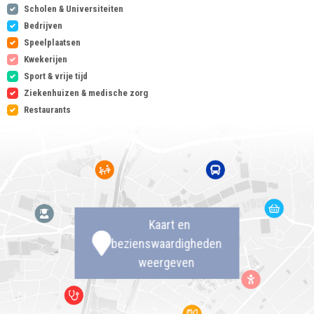
Scholen & Universiteiten
Bedrijven
Speelplaatsen
Kwekerijen
Sport & vrije tijd
Ziekenhuizen & medische zorg
Restaurants
Kaart en
bezienswaardigheden
weergeven