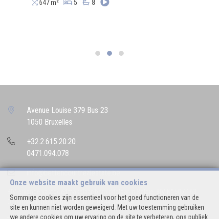
647 m²
5
8
Avenue Louise 379 Bus 23
1050 Bruxelles
+32.2.615.20.20
0471.094.078
info@bettencourtrealestate.be
Onze website maakt gebruik van cookies
BIV-erkende vastgoedmakelaar-bemiddelaar in België, BIV N° 507.163
Sommige cookies zijn essentieel voor het goed functioneren van de
Ondernemingsnummer : BTW BE 0544.346.974
site en kunnen niet worden geweigerd. Met uw toestemming gebruiken
we andere cookies om uw ervaring op de site te verbeteren, ons publiek