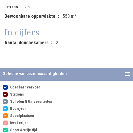
Terras
Ja
Bewoonbare oppervlakte
553 m²
In cijfers
Aantal douchekamers
2
Selectie van bezienswaardigheden
Openbaar vervoer
Stations
Scholen & Universiteiten
Bedrijven
Speelplaatsen
Kwekerijen
Sport & vrije tijd