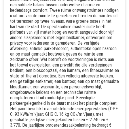
een subtiele balans tussen ouderwetse charme en
hedendaags comfort. Twee ruime ontvangstruimtes nodigen
u uit om van de ruimte te genieten en breiden de ruimtes uit
tot terrassen op twee niveaus, ware groene oases in het
hart van de stad. De spectaculaire master suite heeft
plafonds van vijf meter hoog en wordt aangevuld door vijf
andere slaapkamers met eigen badkamer, ontworpen om
privacy voor iedereen te garanderen. De verfijnde
afwerking, antieke parketvloeren, authentieke open haarden
en op maat gemaakt houtwerk geven de ruimte een
zeldzame sfeer. Wat betreft de voorzieningen is niets aan
het toeval overgelaten: een privélift die alle verdiepingen
bedient, een bioscoopzaal, een hamam, een fitnessruimte en
state-of-the-art domotica. Een volledig uitgeruste keuken,
een gezellige eetkamer, een kantoor, een op maat gemaakte
kleedkamer, een wasruimte, een personeelsverblijf,
omgebouwde kelders en een technische ruimte
completeren dit uitzonderlijke pand. Beveiligde
parkeergelegenheid in de buurt maakt het plaatje compleet.
Het pand beschikt over uitstekende energieprestaties (DPE
C, 93 kWh/m²/jaar; GHG C, 16 kg CO₂/m²/jaar), met
geschatte jaarlijkse energiekosten tussen € 2.740 en €
3.770. De jaarlijkse onroerendezaakbelasting bedraagt ​​€