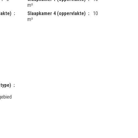
m²
lakte)
Slaapkamer 4 (oppervlakte)
10
m²
type)
gebied