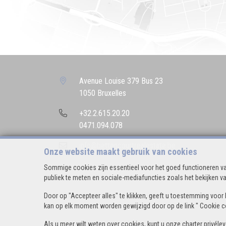
Avenue Louise 379 Bus 23
1050 Bruxelles
+32.2.615.20.20
0471.094.078
info@bettencourtrealestate.be
Onze website maakt gebruik van cookies
Sommige cookies zijn essentieel voor het goed functioneren va
publiek te meten en sociale-mediafuncties zoals het bekijken va
Door op "Accepteer alles" te klikken, geeft u toestemming voor 
kan op elk moment worden gewijzigd door op de link " Cookie con
Als u meer wilt weten over cookies, kunt u onze
charter privéle