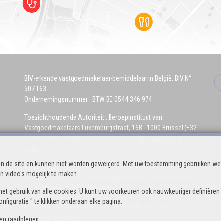
BIV-erkende vastgoedmakelaar-bemiddelaar in België, BIV N°
507.163
Ondernemingsnummer : BTW BE 0544.346.974
Toezichthoudende Autoriteit : Beroepinstituut van
Vastgoedmakelaars Luxemburgstraat, 16B - 1000 Brussel (+32
2 505 38 50 - info@biv.be) -
www.biv.be
-
Deontologische
code
n de site en kunnen niet worden geweigerd. Met uw toestemming gebruiken we 
BA en borgstelling via NV AXA Belgium, Troonplein 1, 1000
n video's mogelijk te maken.
Brussel (polisnr. 730.390.160) Dekking geldt voor activiteiten
die in België worden uitgevoerd
het gebruik van alle cookies. U kunt uw voorkeuren ook nauwkeuriger definiëren
figuratie " te klikken onderaan elke pagina.
Algemene gebruiksvoorwaarden van de website
Charter privéleven
ven
raadplegen.