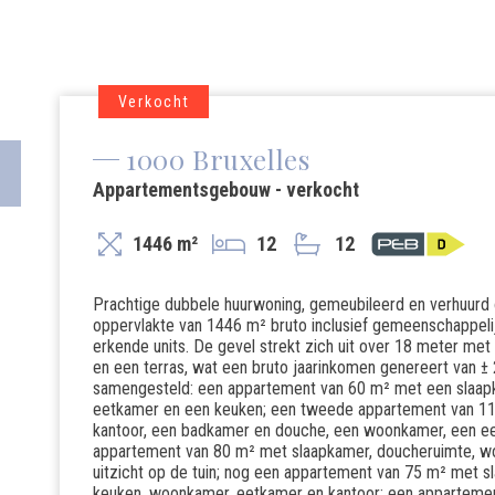
Verkocht
1000 Bruxelles
Appartementsgebouw - verkocht
1446 m²
12
12
Prachtige dubbele huurwoning, gemeubileerd en verhuurd 
oppervlakte van 1446 m² bruto inclusief gemeenschappeli
erkende units. De gevel strekt zich uit over 18 meter met
en een terras, wat een bruto jaarinkomen genereert van ± 
samengesteld: een appartement van 60 m² met een slaap
eetkamer en een keuken; een tweede appartement van 110
kantoor, een badkamer en douche, een woonkamer, een eet
appartement van 80 m² met slaapkamer, doucheruimte, w
uitzicht op de tuin; nog een appartement van 75 m² met s
keuken, woonkamer, eetkamer en kantoor; een appartemen