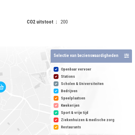
CO2 uitstoot
200
Selectie van bezienswaardigheden
Openbaar vervoer
Stations
Scholen & Universiteiten
Bedrijven
Speelplaatsen
Kwekerijen
Sport & vrije tijd
Ziekenhuizen & medische zorg
Restaurants