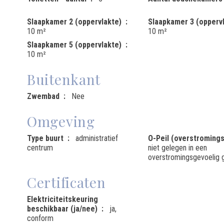
Slaapkamer 2 (oppervlakte)
Slaapkamer 3 (opperv
10 m²
10 m²
Slaapkamer 5 (oppervlakte)
10 m²
Buitenkant
Zwembad
Nee
Omgeving
Type buurt
administratief
O-Peil (overstromings
centrum
niet gelegen in een
overstromingsgevoelig 
Certificaten
Elektriciteitskeuring
beschikbaar (ja/nee)
ja,
conform