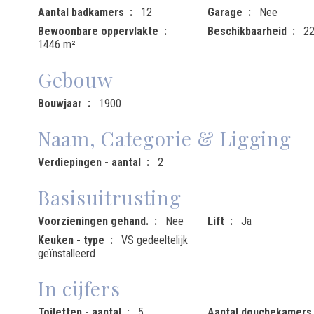
Aantal badkamers
12
Garage
Nee
Bewoonbare oppervlakte
Beschikbaarheid
22
1446 m²
Gebouw
Bouwjaar
1900
Naam, Categorie & Ligging
Verdiepingen - aantal
2
Basisuitrusting
Voorzieningen gehand.
Nee
Lift
Ja
Keuken - type
VS gedeeltelijk
geïnstalleerd
In cijfers
Toiletten - aantal
5
Aantal douchekamers