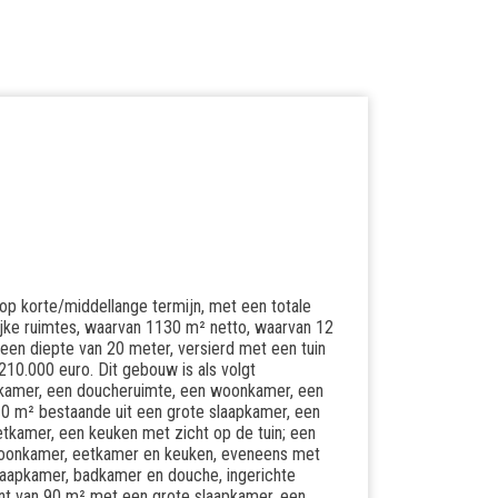
op korte/middellange termijn, met een totale
jke ruimtes, waarvan 1130 m² netto, waarvan 12
 een diepte van 20 meter, versierd met een tuin
210.000 euro. Dit gebouw is als volgt
kamer, een doucheruimte, een woonkamer, een
 m² bestaande uit een grote slaapkamer, een
kamer, een keuken met zicht op de tuin; een
oonkamer, eetkamer en keuken, eveneens met
laapkamer, badkamer en douche, ingerichte
t van 90 m² met een grote slaapkamer, een