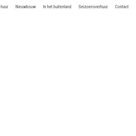
 huur
Nieuwbouw
In het buitenland
Seizoensverhuur
Contact
verkocht - 1000 Bruxel