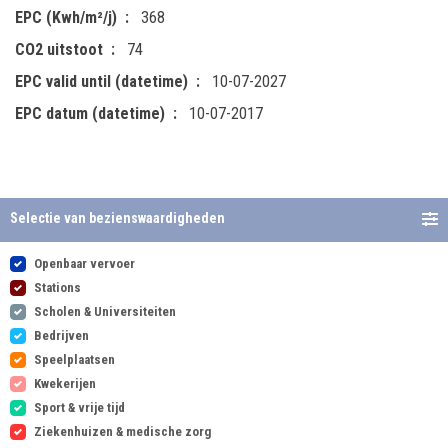
EPC (Kwh/m²/j)
368
CO2 uitstoot
74
EPC valid until (datetime)
10-07-2027
EPC datum (datetime)
10-07-2017
Selectie van bezienswaardigheden
Openbaar vervoer
Stations
Scholen & Universiteiten
Bedrijven
Speelplaatsen
Kwekerijen
Sport & vrije tijd
Ziekenhuizen & medische zorg