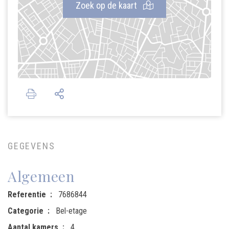
Zoek op de kaart
GEGEVENS
Algemeen
Referentie
7686844
Categorie
Bel-etage
Aantal kamers
4