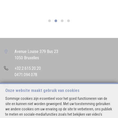
Avenue Louise 379 Bus 23
1050 Bruxelles
+32.2.615.20.20
0471.094.078
info@bettencourtrealestate.be
Onze website maakt gebruik van cookies
BIV-erkende vastgoedmakelaar-bemiddelaar in België, BIV N° 507.163
Sommige cookies zijn essentieel voor het goed functioneren van de
Ondernemingsnummer : BTW BE 0544.346.974
site en kunnen niet worden geweigerd. Met uw toestemming gebruiken
we andere cookies om uw ervaring op de site te verbeteren, ons publiek
Toezichthoudende Autoriteit : Beroepinstituut van Vastgoedmakelaars
te meten en sociale-mediafuncties zoals het bekijken van video's
Luxemburgstraat, 16B - 1000 Brussel (+32 2 505 38 50 - info@biv.be) -