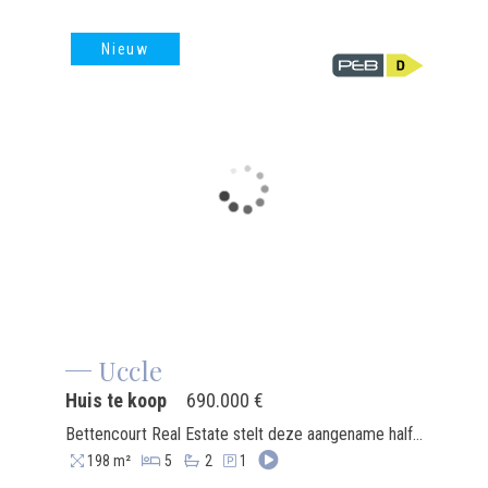
Nieuw
Uccle
Huis te koop
690.000 €
Bettencourt Real Estate stelt deze aangename halfopen eengezinswoning van ±198 m² voor, gebouwd in 2007 op een perceel van 304 m². Dankzij de ideale zuidwestelijke oriëntatie geniet de woning van een uitstekende lichtinval en biedt ze functionele leefruimtes met 4 vergunde slaapkamers en 2 bureaus, perfect geschikt voor een gezin. De gelijkvloerse verdieping (±78 m²) omvat een inkomhal met vestiaire en gastentoilet, een garage, een volledig uitgeruste keuken en een ruime, lichtrijke woonkamer die uitgeeft op het terras en de tuin. Op de eerste verdieping bevinden zich twee slaapkamers van telkens ±15,5 m², een badkamer, een apart toilet en een aangenaam dakterras. De tweede verdieping omvat nog twee ruime slaapkamers, een douchekamer en een bergruimte. Een ingerichte zolder van ongeveer 10 m² en een bijkomende bureauruimte vervolledigen het geheel, waardoor de woning beschikt over in totaal 4 vergunde slaapkamers en 2 bureaus. De woning beschikt over een dak in goede staat, een conforme elektrische installatie, centrale verwarming op gas (atmosferische ketel), een waterverzachter, een alarmsysteem, een parlofoon en heeft een EPC-score D.
198 m²
5
2
1