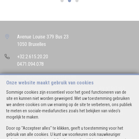
Avenue Louise 379 Bus 23
1050 Bruxelles
+32.2.615.20.20
0471.094.078
info@bettencourtrealestate.be
Onze website maakt gebruik van cookies
BIV-erkende vastgoedmakelaar-bemiddelaar in België, BIV N° 507.163
Sommige cookies zijn essentieel voor het goed functioneren van de
Ondernemingsnummer : BTW BE 0544.346.974
site en kunnen niet worden geweigerd. Met uw toestemming gebruiken
we andere cookies om uw ervaring op de site te verbeteren, ons publiek
Toezichthoudende Autoriteit : Beroepinstituut van Vastgoedmakelaars
te meten en sociale-mediafuncties zoals het bekijken van video's
Luxemburgstraat, 16B - 1000 Brussel (+32 2 505 38 50 - info@biv.be) -
mogelijk te maken.
www.biv.be
-
Deontologische code
Door op "Accepteer alles" te klikken, geeft u toestemming voor het
BA en borgstelling via NV AXA Belgium, Troonplein 1, 1000 Brussel
gebruik van alle cookies. U kunt uw voorkeuren ook nauwkeuriger
(polisnr. 730.390.160) Dekking geldt voor activiteiten die in België worden