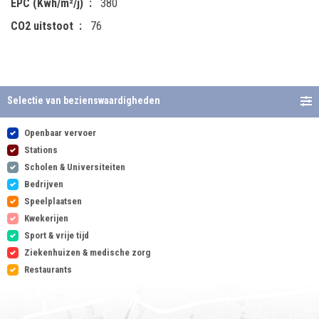
EPC (Kwh/m²/j)
380
CO2 uitstoot
76
Selectie van bezienswaardigheden
Openbaar vervoer
Stations
Scholen & Universiteiten
Bedrijven
Speelplaatsen
Kwekerijen
Sport & vrije tijd
Ziekenhuizen & medische zorg
Restaurants