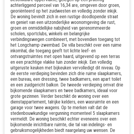
achterliggend perceel van 16,34 are, omgeven door groen,
georiënteerd op het zuidwesten en volledig zonder inkijk.
De woning bevindt zich in een rustige doodlopende straat
en geniet van een uitzonderlijke woonomgeving die rust,
groen en onmiddellijke nabijheid van gerenommeerde
scholen, sportclubs, winkels en belangrijke
verbindingswegen combineert, met bovendien toegang tot
het Longchamp-zwembad. De villa beschikt over een ruime
inkomhal, die toegang geeft tot lichte leef- en
ontvangstruimtes met open haard, uitgevend op een terras
en een prachtige vlakke tuin zonder inkijk. Een volledig
uitgeruste keuken met bijkeuken vervolledigt dit niveau. Op
de eerste verdieping bevinden zich drie ruime slaapkamers,
een bureau, een dressing, twee badkamers, een apart toilet
en een zuidgericht balkon. De tweede verdieping omvat drie
bijkomende slaapkamers en twee badkamers, ideaal voor
grote gezinnen. Verder beschikt de woning over een
dienstappartement, talrijke kelders, een wasruimte en een
garage voor twee wagens. Op te merken valt dat de
stedenbouwkundige vergunning momenteel 5 slaapkamers
vermeldt. De woning beschikt echter eveneens over een
bijkomende inrichtbare ruimte, die tal van indelings- en
gebruiksmogelijkheden biedt naargelang uw wensen. De