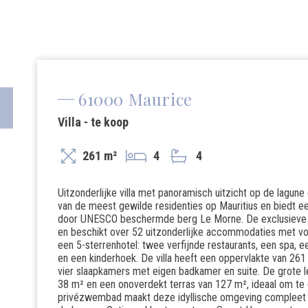
61000 Maurice
Villa - te koop
261 m²
4
4
Uitzonderlijke villa met panoramisch uitzicht op de lagune 
van de meest gewilde residenties op Mauritius en biedt ee
door UNESCO beschermde berg Le Morne. De exclusieve res
en beschikt over 52 uitzonderlijke accommodaties met voo
een 5-sterrenhotel: twee verfijnde restaurants, een spa, 
en een kinderhoek. De villa heeft een oppervlakte van 26
vier slaapkamers met eigen badkamer en suite. De grote l
38 m² en een onoverdekt terras van 127 m², ideaal om te 
privézwembad maakt deze idyllische omgeving compleet m