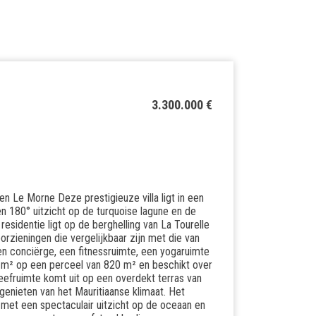
3.300.000 €
en Le Morne Deze prestigieuze villa ligt in een
n 180° uitzicht op de turquoise lagune en de
identie ligt op de berghelling van La Tourelle
rzieningen die vergelijkbaar zijn met die van
een conciërge, een fitnessruimte, een yogaruimte
1 m² op een perceel van 820 m² en beschikt over
eefruimte komt uit op een overdekt terras van
genieten van het Mauritiaanse klimaat. Het
et een spectaculair uitzicht op de oceaan en