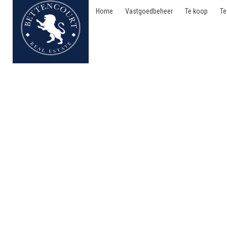
Home
Vastgoedbeheer
Te koop
Te
Villa - te koop - 61000