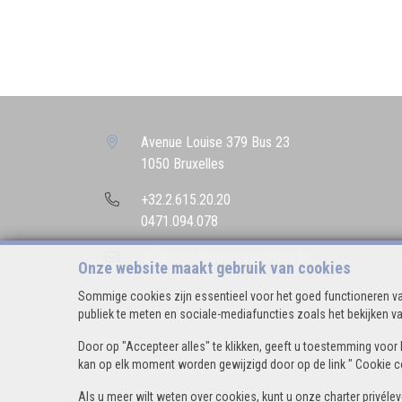
Avenue Louise 379 Bus 23
1050 Bruxelles
+32.2.615.20.20
0471.094.078
info@bettencourtrealestate.be
Onze website maakt gebruik van cookies
Sommige cookies zijn essentieel voor het goed functioneren va
publiek te meten en sociale-mediafuncties zoals het bekijken va
Door op "Accepteer alles" te klikken, geeft u toestemming voor 
kan op elk moment worden gewijzigd door op de link " Cookie con
Als u meer wilt weten over cookies, kunt u onze
charter privéle