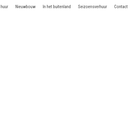
 huur
Nieuwbouw
In het buitenland
Seizoensverhuur
Contact
 Maurice