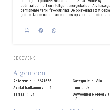
de bergen. Optioneel kunt u met een Smart Home-systeem
optimaal comfort en intelligent energiebeheer. Als huisei
permanente verblijfsvergunning. De oplevering staat gep
grijpen. Neem nu contact met ons op voor meer informatie 
GEGEVENS
Algemeen
Referentie
6641656
Categorie
Villa
Aantal badkamers
4
Tuin
Ja
Terras
Ja
Bewoonbare oppervla
m²