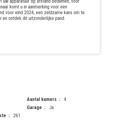
 uw apparatuur op afstand bedienen, voor
genaar komt u in aanmerking voor een
land voor eind 2024, een zeldzame kans om te
en ontdek dit uitzonderlijke pand.
Aantal kamers
4
Garage
Ja
kte
261