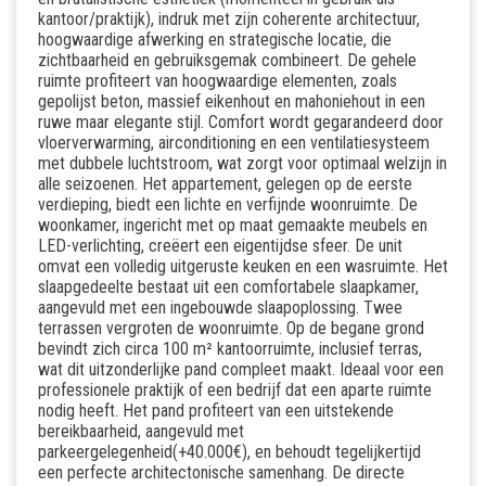
kantoor/praktijk), indruk met zijn coherente architectuur,
hoogwaardige afwerking en strategische locatie, die
zichtbaarheid en gebruiksgemak combineert. De gehele
ruimte profiteert van hoogwaardige elementen, zoals
gepolijst beton, massief eikenhout en mahoniehout in een
ruwe maar elegante stijl. Comfort wordt gegarandeerd door
vloerverwarming, airconditioning en een ventilatiesysteem
met dubbele luchtstroom, wat zorgt voor optimaal welzijn in
alle seizoenen. Het appartement, gelegen op de eerste
verdieping, biedt een lichte en verfijnde woonruimte. De
woonkamer, ingericht met op maat gemaakte meubels en
LED-verlichting, creëert een eigentijdse sfeer. De unit
omvat een volledig uitgeruste keuken en een wasruimte. Het
slaapgedeelte bestaat uit een comfortabele slaapkamer,
aangevuld met een ingebouwde slaapoplossing. Twee
terrassen vergroten de woonruimte. Op de begane grond
bevindt zich circa 100 m² kantoorruimte, inclusief terras,
wat dit uitzonderlijke pand compleet maakt. Ideaal voor een
professionele praktijk of een bedrijf dat een aparte ruimte
nodig heeft. Het pand profiteert van een uitstekende
bereikbaarheid, aangevuld met
parkeergelegenheid(+40.000€), en behoudt tegelijkertijd
een perfecte architectonische samenhang. De directe