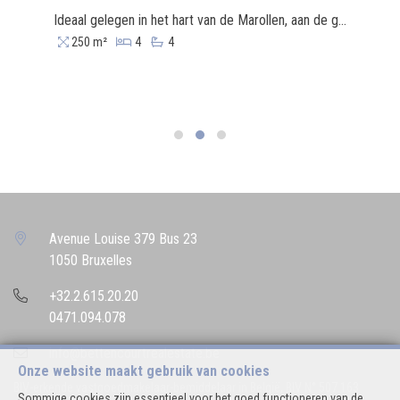
Ideaal gelegen in het hart van de Marollen, aan de gegeerde Hoogstraat, op wandelafstand van het Vossenplein, de Zavel, winkels, openbaar vervoer en het centrum van Brussel, biedt Bettencourt Real Estate dit gerenoveerde gemengde gebouw aan, ontworpen voor rendabele kortetermijnverhuur met een commerciële gelijkvloerse ruimte. Het gebouw beschikt over een bruto bebouwde oppervlakte van ongeveer 250 m² en omvat een commerciële casco ruimte van circa 45 tot 60 m² op het gelijkvloers, evenals vier onafhankelijke studio’s van ongeveer 35 tot 45 m² elk op de bovenverdiepingen. Trappenhallen, circulatieruimten en technische lokalen vervolledigen het geheel. Het pand werd grondig gerenoveerd en beschikt onder meer over recente raamwerken, gemoderniseerde technische installaties en een indeling die perfect is afgestemd op een efficiënte verhuurexploitatie. Dankzij de strategische ligging geniet het gebouw van een directe nabijheid van alle voorzieningen van het stadscentrum en een bijzonder aantrekkelijke omgeving voor zowel lokale als internationale bezoekers.
250 m²
4
4
Avenue Louise 379 Bus 23
1050 Bruxelles
+32.2.615.20.20
0471.094.078
info@bettencourtrealestate.be
Onze website maakt gebruik van cookies
BIV-erkende vastgoedmakelaar-bemiddelaar in België, BIV N° 507.163
Sommige cookies zijn essentieel voor het goed functioneren van de