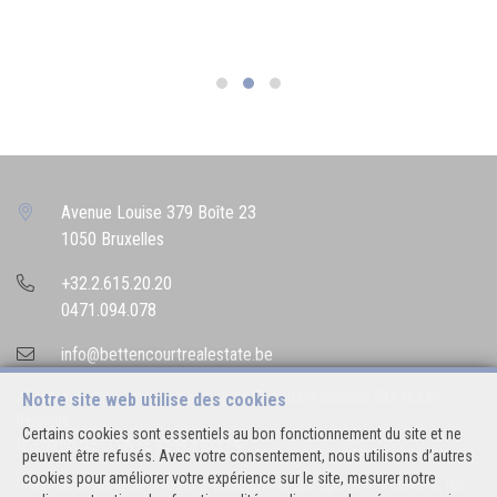
Avenue Louise 379 Boîte 23
1050 Bruxelles
+32.2.615.20.20
0471.094.078
info@bettencourtrealestate.be
Agent immobilier intermédiaire agréé IPI sous le numéro 507.163 en
Notre site web utilise des cookies
Belgique
Certains cookies sont essentiels au bon fonctionnement du site et ne
N° entreprise : TVA BE 0544.346.974
peuvent être refusés. Avec votre consentement, nous utilisons d’autres
cookies pour améliorer votre expérience sur le site, mesurer notre
Instance de contrôle: Institut professionnel des agents immobiliers, rue