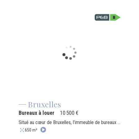
Bruxelles
Bureaux à louer
10 500 €
Situé au cœur de Bruxelles, l’immeuble de bureaux 31 Central est une tour emblématique entièrement transformée en espace de travail contemporain. Les étages supérieurs, connus sous le nom de “The View”, font l’objet d’une rénovation complète visant à offrir un environnement de travail premium, alliant design moderne, lumière naturelle et vues panoramiques sur la ville. Le bâtiment propose des plateaux de bureaux flexibles, avec des surfaces d’environ 1.479 m² par étage, et des niveaux allant jusqu’à ±1.900 m², permettant une grande adaptabilité selon les besoins des occupants. Il offre également un haut niveau de services incluant un accès 24/7, des espaces de coworking, salles de réunion, zones lounge, ainsi qu’un service de conciergerie et des espaces communs favorisant la collaboration. Idéalement situé, 31 Central bénéficie d’une excellente accessibilité, à seulement 4 minutes à pied de la gare centrale et à proximité immédiate des transports en commun et des commodités du centre-ville.
650 m²