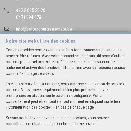
+32.2.615.20.20
0471.094.078
info@bettencourtrealestate.be
Agent immobilier intermédiaire agréé IPI sous le numéro 507.163 en
Notre site web utilise des cookies
Belgique
Certains cookies sont essentiels au bon fonctionnement du site et ne
N° entreprise : TVA BE 0544.346.974
peuvent être refusés. Avec votre consentement, nous utilisons d’autres
cookies pour améliorer votre expérience sur le site, mesurer notre
Instance de contrôle: Institut professionnel des agents immobiliers, rue
audience et activer des fonctionnalités en lien avec les réseaux sociaux
du Luxembourg 16B, 1000 Bruxelles (+32 2 505 38 50 - info@ipi.be) -
comme l’affichage de vidéos.
Soumis au
code déontologique de l’ IPI
En cliquant sur « Tout autoriser », vous autorisez l’utilisation de tous les
RC professionnelle et cautionnement via AXA Belgium SA, Place du Trône
cookies. Vous pouvez également définir plus précisément vos
1, 1000 Bruxelles – police n° 730.390.160. Couverture valable pour les
préférences en cliquant sur le bouton « Configurer ». Votre
activités réalisées en Belgique
consentement peut être modifié à tout moment en cliquant sur le lien
« Configuration des cookies » en bas de chaque page.
Conditions générales d'utilisation du site
Charte de la protection de la vie privée
Si vous souhaitez en savoir plus sur les cookies, vous pouvez
Configuration des cookies
consulter notre
charte de la protection de la vie privée
.