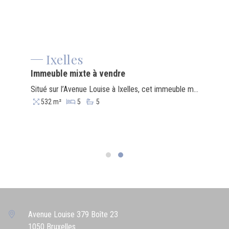
Ixelles
Immeuble mixte à vendre
Situé sur l’Avenue Louise à Ixelles, cet immeuble mixte de 532 m² constitue une opportunité d’acquisition pertinente pour un investisseur à la recherche d’un actif bien situé et techniquement en ordre. Le rez-de-chaussée se compose de deux surfaces commerciales totalisant environ 250 m², offrant une excellente visibilité ainsi qu’une profondeur intéressante pour divers types d’enseignes. Les étages se composent de cinq appartements, complétés par un jardin privatif d’environ 60 m². L’immeuble est en bon état général, conforme d’un point de vue urbanistique, et bénéficie d’une accessibilité directe par les transports en commun. La transaction se réalise en asset deal. La localisation sur un axe prime, la demande locative soutenue (résidentielle comme commerciale) et la possibilité d’optimiser le rendement selon la stratégie retenue en font un actif cohérent pour un portefeuille orienté long terme.
532 m²
5
5
Avenue Louise 379 Boîte 23
1050 Bruxelles