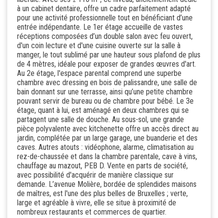
à un cabinet dentaire, offre un cadre parfaitement adapté
pour une activité professionnelle tout en bénéficiant d’une
entrée indépendante. Le 1er étage accueille de vastes
réceptions composées d’un double salon avec feu ouvert,
d'un coin lecture et d'une cuisine ouverte sur la salle à
manger, le tout sublimé par une hauteur sous plafond de plus
de 4 mètres, idéale pour exposer de grandes œuvres d'art.
Au 2e étage, l'espace parental comprend une superbe
chambre avec dressing en bois de palissandre, une salle de
bain donnant sur une terrasse, ainsi qu’une petite chambre
pouvant servir de bureau ou de chambre pour bébé. Le 3e
étage, quant à lui, est aménagé en deux chambres qui se
partagent une salle de douche. Au sous-sol, une grande
pièce polyvalente avec kitchenette offre un accès direct au
jardin, complétée par un large garage, une buanderie et des
caves. Autres atouts : vidéophone, alarme, climatisation au
rez-de-chaussée et dans la chambre parentale, cave à vins,
chauffage au mazout, PEB D. Vente en parts de société,
avec possibilité d'acquérir de manière classique sur
demande. L’avenue Molière, bordée de splendides maisons
de maîtres, est l'une des plus belles de Bruxelles ; verte,
large et agréable à vivre, elle se situe à proximité de
nombreux restaurants et commerces de quartier.