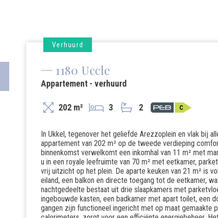
Verhuurd
1180 Uccle
Appartement - verhuurd
202 m²
3
2
In Ukkel, tegenover het geliefde Arezzoplein en vlak bij al
appartement van 202 m² op de tweede verdieping comfort, 
binnenkomst verwelkomt een inkomhal van 11 m² met mar
u in een royale leefruimte van 70 m² met eetkamer, parke
vrij uitzicht op het plein. De aparte keuken van 21 m² is vo
eiland, een balkon en directe toegang tot de eetkamer, wat
nachtgedeelte bestaat uit drie slaapkamers met parketvloe
ingebouwde kasten, een badkamer met apart toilet, een 
gangen zijn functioneel ingericht met op maat gemaakte 
calorimeters, zorgt voor een efficiënte energiebeheer. 