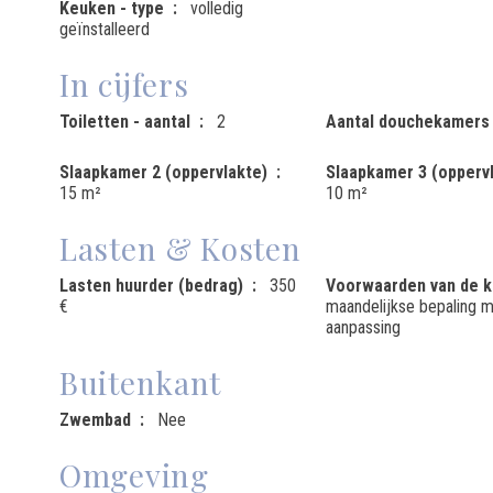
Keuken - type
volledig
geïnstalleerd
In cijfers
Toiletten - aantal
2
Aantal douchekamers
Slaapkamer 2 (oppervlakte)
Slaapkamer 3 (opperv
15 m²
10 m²
Lasten & Kosten
Lasten huurder (bedrag)
350
Voorwaarden van de 
€
maandelijkse bepaling me
aanpassing
Buitenkant
Zwembad
Nee
Omgeving