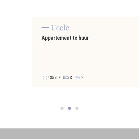
Uccle
Appartement te huur
135 m²
3
2