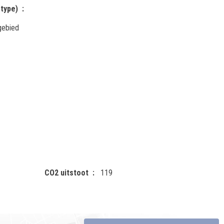
type)
gebied
CO2 uitstoot
119