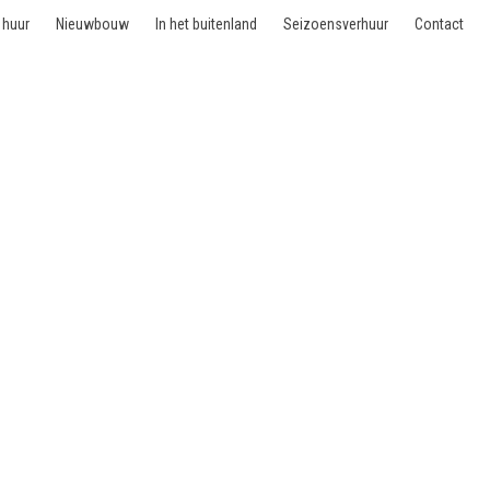
 huur
Nieuwbouw
In het buitenland
Seizoensverhuur
Contact
 - 1180 Uccle