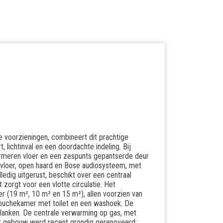
le voorzieningen, combineert dit prachtige
lichtinval en een doordachte indeling. Bij
meren vloer en een zespunts gepantserde deur
tvloer, open haard en Bose audiosysteem, met
lledig uitgerust, beschikt over een centraal
 zorgt voor een vlotte circulatie. Het
r (19 m², 10 m² en 15 m²), allen voorzien van
douchekamer met toilet en een washoek. De
planken. De centrale verwarming op gas, met
Het gebouw werd recent grondig gerenoveerd: