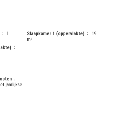
1
Slaapkamer 1 (oppervlakte)
19
m²
lakte)
kosten
t jaarlijkse