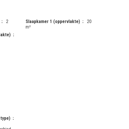
2
Slaapkamer 1 (oppervlakte)
20
m²
lakte)
type)