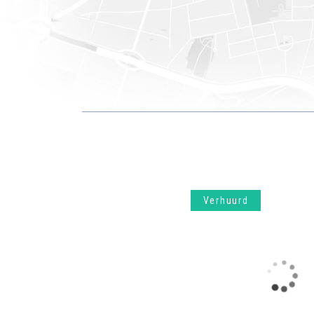
Verhuurd
2.700 €
In Ukkel, tegenover het geliefde Arezzoplein en vlak bij alle voorzieningen, combineert dit prachtige appartement van 202 m² op de tweede verdieping comfort, lichtinval en een doordachte indeling. Bij binnenkomst verwelkomt een inkomhal van 11 m² met marmeren vloer en een zespunts gepantserde deur u in een royale leefruimte van 70 m² met eetkamer, parketvloer, open haard en Bose audiosysteem, met vrij uitzicht op het plein. De aparte keuken van 21 m² is volledig uitgerust, beschikt over een centraal eiland, een balkon en directe toegang tot de eetkamer, wat zorgt voor een vlotte circulatie. Het nachtgedeelte bestaat uit drie slaapkamers met parketvloer (19 m², 10 m² en 15 m²), allen voorzien van ingebouwde kasten, een badkamer met apart toilet, een douchekamer met toilet en een washoek. De gangen zijn functioneel ingericht met op maat gemaakte planken. De centrale verwarming op gas, met calorimeters, zorgt voor een efficiënte energiebeheer. Het gebouw werd recent grondig gerenoveerd: dak, verbeterde isolatie, dubbele beglazing en een nieuwe verwarmingsketel, wat resulteert in een gunstig EPC-label (categorie C). Een halftijdse conciërge waakt over het gebouw. Twee parkeerplaatsen en kelders vervolledigen dit zeldzame pand, ideaal gelegen in het hart van een gegeerde wijk.