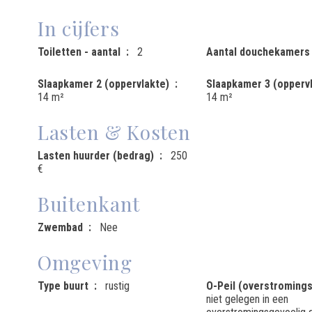
In cijfers
Toiletten - aantal
2
Aantal douchekamers
Slaapkamer 2 (oppervlakte)
Slaapkamer 3 (opperv
14 m²
14 m²
Lasten & Kosten
Lasten huurder (bedrag)
250
€
Buitenkant
Zwembad
Nee
Omgeving
Type buurt
rustig
O-Peil (overstromings
niet gelegen in een