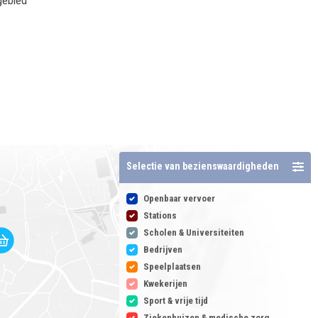
gebied
Selectie van bezienswaardigheden
Openbaar vervoer
Stations
Scholen & Universiteiten
Bedrijven
Speelplaatsen
Kwekerijen
Sport & vrije tijd
Ziekenhuizen & medische zorg