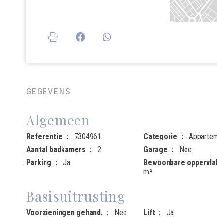
GEGEVENS
Algemeen
Referentie
7304961
Categorie
Apparte
Aantal badkamers
2
Garage
Nee
Parking
Ja
Bewoonbare oppervla
m²
Basisuitrusting
Voorzieningen gehand.
Nee
Lift
Ja