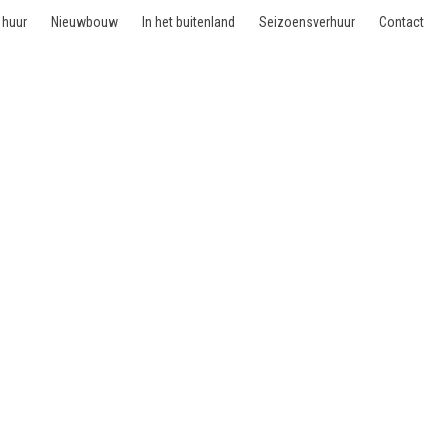
 huur
Nieuwbouw
In het buitenland
Seizoensverhuur
Contact
- 1180 Uccle