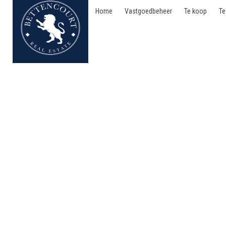
Home
Vastgoedbeheer
Te koop
Te
Appartement - te huur 