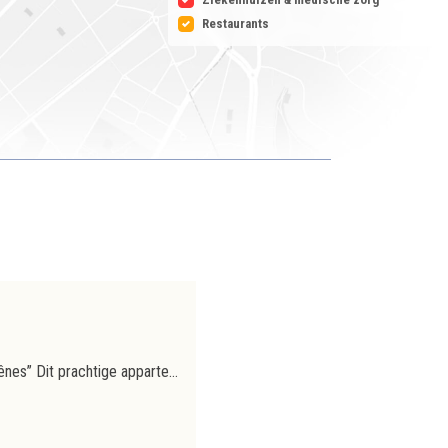
Restaurants
Verhuurd
Ukkel – Domaine de la Futaie / Residentie “Les Frênes” Dit prachtige appartement van 174 m² ligt aan de Avenue De Fré, in het prestigieuze Domaine de la Futaie, een beveiligde en groene woonwijk met een privépark van bijna twee hectare. Het bevindt zich op de vierde verdieping van de residentie “Les Frênes”, een luxueus gebouw met conciërge en gecontroleerde toegang. Op een steenworp afstand van het Bois de la Cambre, internationale scholen, winkels, het Sainte-Élisabeth-ziekenhuis en het openbaar vervoer, geniet het van een rustige en bevoorrechte omgeving. Het appartement bestaat uit een ruime, lichte woonkamer van +33 m² die uitkomt op een terras op het zuiden van +-20 m² met vrij uitzicht op het park, drie grote slaapkamers, waaronder een master bedroom van +-19 m² met badkamer, een tweede slaapkamer van +-16 m² en een derde slaapkamer van +-16 m². Een bureau of logeerkamer met ingebouwde bibliotheek, twee extra doucheruimtes en een gastentoilet maken het geheel compleet. Het appartement beschikt over veel ingebouwde opbergruimte, parketvloeren in alle slaapkamers, airconditioning, reeds geïnstalleerde zonwering en gordijnen, en een volledig uitgeruste keuken. Twee ruime kelders zijn bij de verkoop inbegrepen en een garagebox kan tegen een meerprijs van € 150 per maand worden gehuurd. Er zijn ook buitenparkeerplaatsen beschikbaar voor de bewoners. Een zeldzaam pand dat elegantie, modern comfort en een uitzonderlijke leefomgeving combineert in een klooster.