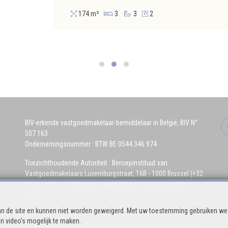
174 m²
3
3
2
BIV-erkende vastgoedmakelaar-bemiddelaar in België, BIV N°
507.163
Ondernemingsnummer : BTW BE 0544.346.974
Toezichthoudende Autoriteit : Beroepinstituut van
Vastgoedmakelaars Luxemburgstraat, 16B - 1000 Brussel (+32
2 505 38 50 - info@biv.be) -
www.biv.be
-
Deontologische
code
n de site en kunnen niet worden geweigerd. Met uw toestemming gebruiken we 
BA en borgstelling via NV AXA Belgium, Troonplein 1, 1000
n video's mogelijk te maken.
Brussel (polisnr. 730.390.160) Dekking geldt voor activiteiten