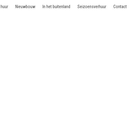
 huur
Nieuwbouw
In het buitenland
Seizoensverhuur
Contact
050 Ixelles