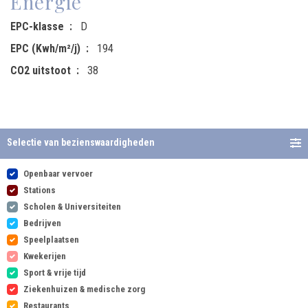
Energie
EPC-klasse
D
EPC (Kwh/m²/j)
194
CO2 uitstoot
38
Selectie van bezienswaardigheden
Openbaar vervoer
Stations
Scholen & Universiteiten
Bedrijven
Speelplaatsen
Kwekerijen
Sport & vrije tijd
Ziekenhuizen & medische zorg
Restaurants