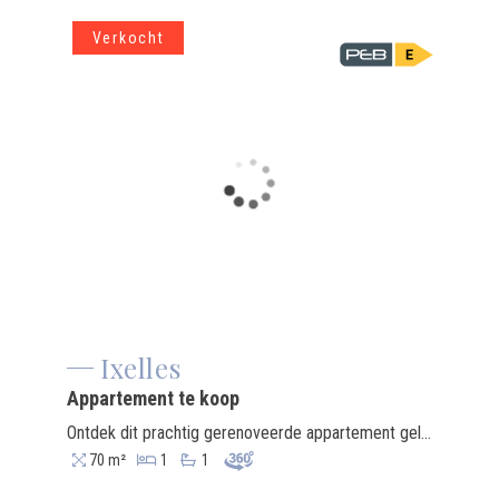
Verkocht
Ixelles
Appartement te koop
Ontdek dit prachtig gerenoveerde appartement gelegen in een huis in eclectische stijl gebouwd in 1902 door architect Jules Mataigne, ideaal gelegen tussen de vijvers van Elsene en de emblematische Louizalaan. Dit pand is onlangs eind 2024 gerenoveerd en beschikt over hoogwaardige materialen, airconditioning en op maat gemaakte meubels, waaronder planken, een bureau en een kleedkamer grenzend aan de mooie badkamer. Perfect voor veeleisende kopers die op zoek zijn naar een stijlvolle uitvalsbasis in Brussel, dit appartement is klaar voor onmiddellijke bewoning! Het is een uitstekende keuze voor bedrijfsleiders, vertegenwoordigers, hoge ambtenaren of andere professionals die regelmatig Brussel bezoeken. Dit appartement biedt ook een fantastische kans voor bedrijven die hun leidinggevenden, klanten of belangrijke partners hoogwaardige accommodatie in een prestigieuze omgeving willen aanbieden. Mis dit uitzonderlijke pand niet, dat een exclusieve kans biedt op een premium BETTENCOURT vastgoedaanbod.
70 m²
1
1