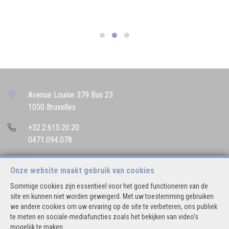
Avenue Louise 379 Bus 23
1050 Bruxelles
+32.2.615.20.20
0471.094.078
info@bettencourtrealestate.be
Onze website maakt gebruik van cookies
BIV-erkende vastgoedmakelaar-bemiddelaar in België, BIV N° 507.163
Sommige cookies zijn essentieel voor het goed functioneren van de
Ondernemingsnummer : BTW BE 0544.346.974
site en kunnen niet worden geweigerd. Met uw toestemming gebruiken
we andere cookies om uw ervaring op de site te verbeteren, ons publiek
Toezichthoudende Autoriteit : Beroepinstituut van Vastgoedmakelaars
te meten en sociale-mediafuncties zoals het bekijken van video's
Luxemburgstraat, 16B - 1000 Brussel (+32 2 505 38 50 - info@biv.be) -
mogelijk te maken.