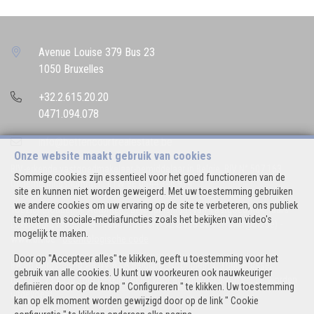
Avenue Louise 379 Bus 23
1050 Bruxelles
+32.2.615.20.20
0471.094.078
info@bettencourtrealestate.be
Onze website maakt gebruik van cookies
BIV-erkende vastgoedmakelaar-bemiddelaar in België, BIV N° 507.163
Sommige cookies zijn essentieel voor het goed functioneren van de
Ondernemingsnummer : BTW BE 0544.346.974
site en kunnen niet worden geweigerd. Met uw toestemming gebruiken
we andere cookies om uw ervaring op de site te verbeteren, ons publiek
Toezichthoudende Autoriteit : Beroepinstituut van Vastgoedmakelaars
te meten en sociale-mediafuncties zoals het bekijken van video's
Luxemburgstraat, 16B - 1000 Brussel (+32 2 505 38 50 - info@biv.be) -
mogelijk te maken.
www.biv.be
-
Deontologische code
Door op "Accepteer alles" te klikken, geeft u toestemming voor het
BA en borgstelling via NV AXA Belgium, Troonplein 1, 1000 Brussel
gebruik van alle cookies. U kunt uw voorkeuren ook nauwkeuriger
(polisnr. 730.390.160) Dekking geldt voor activiteiten die in België worden
definiëren door op de knop " Configureren " te klikken. Uw toestemming
uitgevoerd
kan op elk moment worden gewijzigd door op de link " Cookie