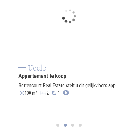
Uccle
Appartement te koop
Bettencourt Real Estate stelt u dit gelijkvloers appartement met privatieve tuin voor, gelegen in een rustige en gegeerde wijk van Ukkel. Het appartement bestaat uit een lichtrijke leefruimte van 37 m², een keuken van 12,5 m², twee ruime slaapkamers van 18 m² en 15,7 m², een badkamer, een wasruimte en verschillende bergruimtes. Het pand beschikt eveneens over een veiligheidsdeur en een alarmsysteem. Een parkeerplaats is optioneel beschikbaar voor € 35.000. Dankzij de gunstige ligging nabij het openbaar vervoer, de winkels van Vanderkindere, het zwembad Longchamp en het Brugmannpark geniet u hier van een aangename en praktische woonomgeving. Het appartement kan een opfrissing gebruiken, maar biedt een mooi potentieel in een van de meest gezochte buurten van Ukkel.
100 m²
2
1