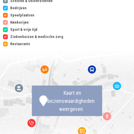
Scholen & Universiteiten
Bedrijven
Speelplaatsen
Kwekerijen
Sport & vrije tijd
Ziekenhuizen & medische zorg
Restaurants
Kaart en
bezienswaardigheden
weergeven