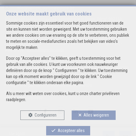
info@bettencourtrealestate.be
Onze website maakt gebruik van cookies
BIV-erkende vastgoedmakelaar-bemiddelaar in België, BIV N° 507.163
Sommige cookies zijn essentieel voor het goed functioneren van de
Ondernemingsnummer : BTW BE 0544.346.974
site en kunnen niet worden geweigerd. Met uw toestemming gebruiken
we andere cookies om uw ervaring op de site te verbeteren, ons publiek
Toezichthoudende Autoriteit : Beroepinstituut van Vastgoedmakelaars
te meten en sociale-mediafuncties zoals het bekijken van video's
Luxemburgstraat, 16B - 1000 Brussel (+32 2 505 38 50 - info@biv.be) -
mogelijk te maken.
www.biv.be
-
Deontologische code
Door op "Accepteer alles" te klikken, geeft u toestemming voor het
BA en borgstelling via NV AXA Belgium, Troonplein 1, 1000 Brussel
gebruik van alle cookies. U kunt uw voorkeuren ook nauwkeuriger
(polisnr. 730.390.160) Dekking geldt voor activiteiten die in België worden
definiëren door op de knop " Configureren " te klikken. Uw toestemming
uitgevoerd
kan op elk moment worden gewijzigd door op de link " Cookie
configuratie " te klikken onderaan elke pagina.
Algemene gebruiksvoorwaarden van de website
Charter privéleven
Als u meer wilt weten over cookies, kunt u onze
charter privéleven
Cookie configuratie
raadplegen.
Configureren
Alles weigeren
Accepteer alles
Uw agent
POWERED BY
WHISE
DESIGNED AND DEVELOPED BY