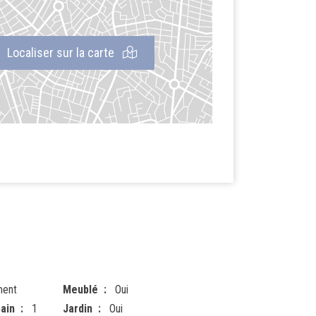
Localiser sur la carte
ment
Meublé
Oui
ain
1
Jardin
Oui