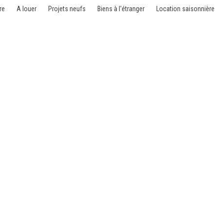
re
A louer
Projets neufs
Biens à l'étranger
Location saisonnière
1050 Ixelles