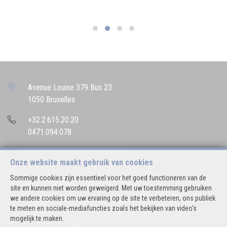
Avenue Louise 379 Bus 23
1050 Bruxelles
+32.2.615.20.20
0471.094.078
info@bettencourtrealestate.be
Onze website maakt gebruik van cookies
BIV-erkende vastgoedmakelaar-bemiddelaar in België, BIV N° 507.163
Sommige cookies zijn essentieel voor het goed functioneren van de
Ondernemingsnummer : BTW BE 0544.346.974
site en kunnen niet worden geweigerd. Met uw toestemming gebruiken
we andere cookies om uw ervaring op de site te verbeteren, ons publiek
Toezichthoudende Autoriteit : Beroepinstituut van Vastgoedmakelaars
te meten en sociale-mediafuncties zoals het bekijken van video's
Luxemburgstraat, 16B - 1000 Brussel (+32 2 505 38 50 - info@biv.be) -
mogelijk te maken.
www.biv.be
-
Deontologische code