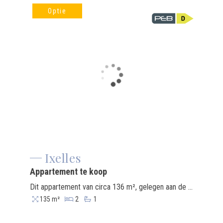
Optie
Ixelles
Appartement te koop
Dit appartement van circa 136 m², gelegen aan de Avenue de la Toison d’Or(1060), op slechts een steenworp afstand van de metro, geniet een uiterst centrale ligging in het hart van een van de meest levendige wijken van Brussel. Winkels, restaurants, culturele instellingen en uitstekende openbaarvervoersverbindingen zijn direct in de buurt. De woning biedt een spectaculair en volledig onbelemmerd uitzicht over de stad. Het appartement behoeft een grondige renovatie, wat de mogelijkheid biedt om de ruimtes volledig naar eigen inzicht in te richten op een gewilde en iconische locatie. De huidige indeling omvat een lichte woonkamer van circa 42 m², een keuken van 11 m², een kantoor of kinderkamer van circa 6 m², twee slaapkamers van respectievelijk 12 m² en 15 m², een badkamer van 6 m², een apart toilet van 3 m², een kleedkamer van 5 m² en een balkon aan de achterzijde van circa 6 m². Een kelder en een garage (+€40.000) vormen een aantrekkelijke aanvulling op deze woning en bieden opslag- en parkeercomfort, wat vooral in deze gewilde buurt van de hoofdstad zeer gewaardeerd wordt.
135 m²
2
1